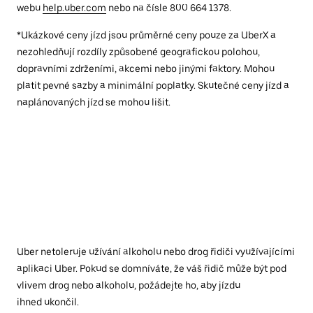
webu
help.uber.com
nebo na čísle 800 664 1378.
*Ukázkové ceny jízd jsou průměrné ceny pouze za UberX a
nezohledňují rozdíly způsobené geografickou polohou,
dopravními zdrženími, akcemi nebo jinými faktory. Mohou
platit pevné sazby a minimální poplatky. Skutečné ceny jízd a
naplánovaných jízd se mohou lišit.
Uber netoleruje užívání alkoholu nebo drog řidiči využívajícími
aplikaci Uber. Pokud se domníváte, že váš řidič může být pod
vlivem drog nebo alkoholu, požádejte ho, aby jízdu
ihned ukončil.