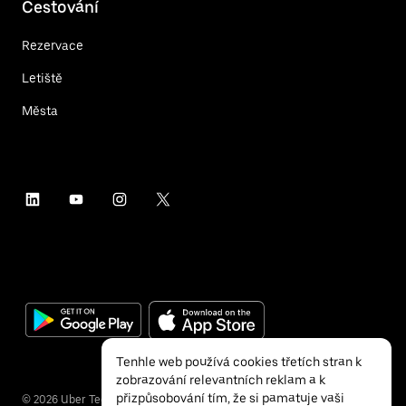
Cestování
Rezervace
Letiště
Města
Tenhle web používá cookies třetích stran k
zobrazování relevantních reklam a k
přizpůsobování tím, že si pamatuje vaši
©
2026
Uber Technologies Inc.