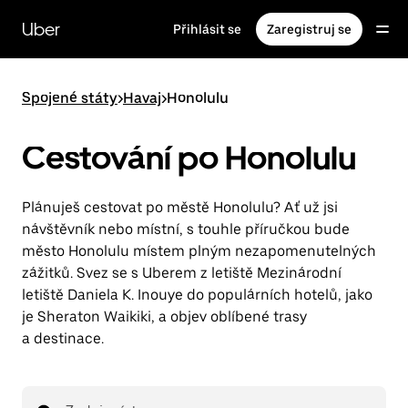
Přeskočit
na
Uber
Přihlásit se
Zaregistruj se
hlavní
obsah
Spojené státy
>
Havaj
>
Honolulu
Cestování po Honolulu
Plánuješ cestovat po městě Honolulu? Ať už jsi
návštěvník nebo místní, s touhle příručkou bude
město Honolulu místem plným nezapomenutelných
zážitků. Svez se s Uberem z letiště Mezinárodní
letiště Daniela K. Inouye do populárních hotelů, jako
je Sheraton Waikiki, a objev oblíbené trasy
a destinace.