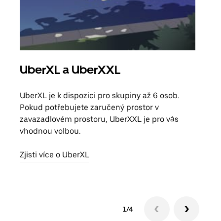
UberXL a UberXXL
Sku
UberXL je k dispozici pro skupiny až 6 osob.
Když
Pokud potřebujete zaručený prostor v
skup
zavazadlovém prostoru, UberXXL je pro vás
míst
vhodnou volbou.
Zjis
Zjisti více o UberXL
1/4