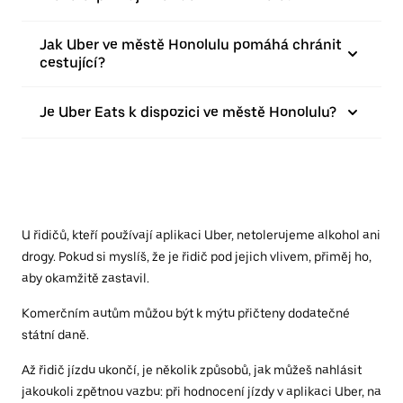
Jak Uber ve městě Honolulu pomáhá chránit
cestující?
Je Uber Eats k dispozici ve městě Honolulu?
U řidičů, kteří používají aplikaci Uber, netolerujeme alkohol ani
drogy. Pokud si myslíš, že je řidič pod jejich vlivem, přiměj ho,
aby okamžitě zastavil.
Komerčním autům můžou být k mýtu přičteny dodatečné
státní daně.
Až řidič jízdu ukončí, je několik způsobů, jak můžeš nahlásit
jakoukoli zpětnou vazbu: při hodnocení jízdy v aplikaci Uber, na