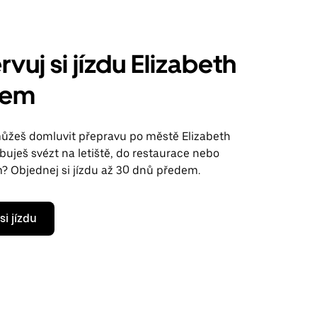
vuj si jízdu Elizabeth
rem
ůžeš domluvit přepravu po městě Elizabeth
uješ svézt na letiště, do restaurace nebo
m? Objednej si jízdu až 30 dnů předem.
si jízdu