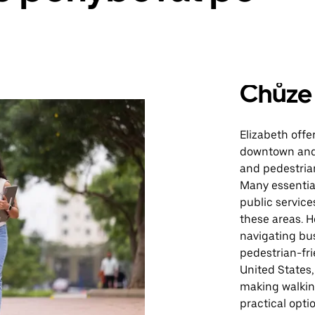
Chůze
Elizabeth offer
downtown and 
and pedestrian
Many essential
public service
these areas. H
navigating bus
pedestrian-fri
United States,
making walking
practical opti