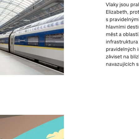
Vlaky jsou pr
Elizabeth, pro
s pravidelnými 
hlavními dest
měst a oblastí
infrastruktura
pravidelných i
záviset na blí
navazujících s