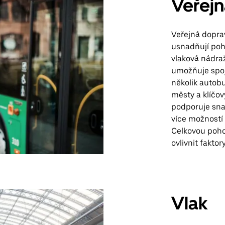
Veřej
Veřejná doprav
usnadňují pohy
vlaková nádraž
umožňuje spoj
několik autobu
městy a klíčov
podporuje sna
více možností 
Celkovou poho
ovlivnit fakto
Vlak