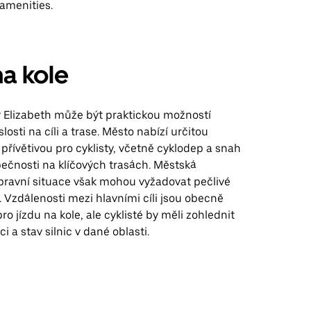
amenities.
na kole
v Elizabeth může být praktickou možností
losti na cíli a trase. Město nabízí určitou
 přívětivou pro cyklisty, včetně cyklodep a snah
pečnosti na klíčových trasách. Městská
pravní situace však mohou vyžadovat pečlivé
. Vzdálenosti mezi hlavními cíli jsou obecně
ro jízdu na kole, ale cyklisté by měli zohlednit
i a stav silnic v dané oblasti.