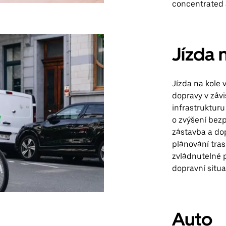
concentrated 
Jízda 
Jízda na kole 
dopravy v závis
infrastrukturu
o zvýšení bez
zástavba a do
plánování tras
zvládnutelné p
dopravní situac
Auto