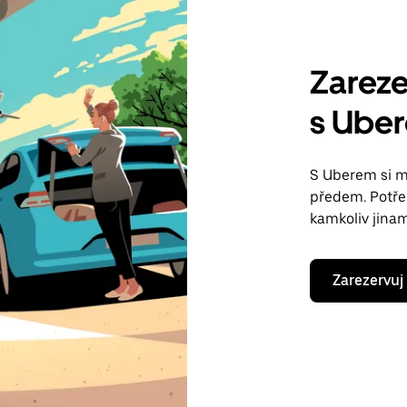
Zarezer
s Ube
S Uberem si m
předem. Potřeb
kamkoliv jina
Zarezervuj 