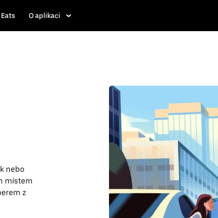
 Eats
O aplikaci
ík nebo
th místem
berem z