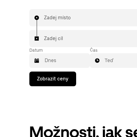
Zadej místo
Zadej cíl
Datum
Čas
Teď
Stisknutím
Zobrazit ceny
klávesy
se
šipkou
dolů
otevřeš
kalendář
a můžeš
vybrat
datum.
Možnosti, jak 
Stisknutím
klávesy