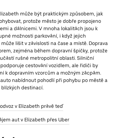
 Elizabeth může být praktickým způsobem, jak
ohybovat, protože město je dobře propojeno
cemi a dálnicemi. V mnoha lokalitách jsou k
upné možnosti parkování, i když jejich
může lišit v závislosti na čase a místě. Doprava
orem, zejména během dopravní špičky, protože
učástí rušné metropolitní oblasti. Silniční
 podporuje cestování vozidlem, ale řidiči by
rní k dopravním vzorcům a možným zácpám.
auto nabídnout pohodlí při pohybu po městě a
 blízkých destinací.
 odvoz v Elizabeth právě teď
ájem aut v Elizabeth přes Uber