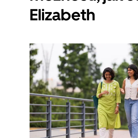
Esc
Elizabeth
zavřeš
kalendář.