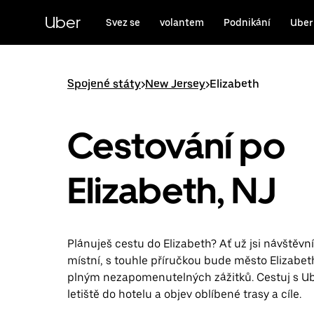
Přeskočit
na
Uber
Svez se
volantem
Podnikání
Uber
hlavní
obsah
Spojené státy
>
New Jersey
>
Elizabeth
Cestování po
Elizabeth, NJ
Plánuješ cestu do Elizabeth? Ať už jsi návštěvn
místní, s touhle příručkou bude město Elizabe
plným nezapomenutelných zážitků. Cestuj s U
letiště do hotelu a objev oblíbené trasy a cíle.