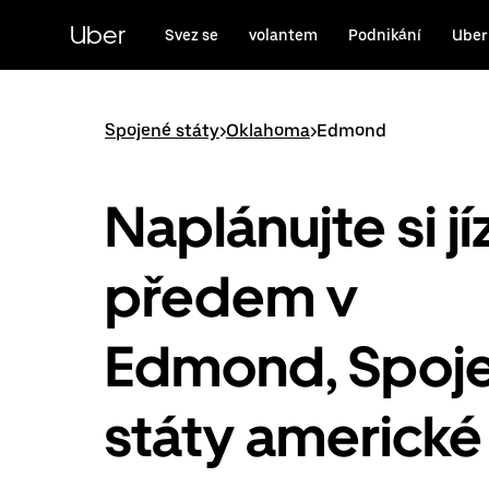
Přeskočit
na
Uber
Svez se
volantem
Podnikání
Uber
hlavní
obsah
Spojené státy
>
Oklahoma
>
Edmond
Naplánujte si j
předem v
Edmond, Spoj
státy americké