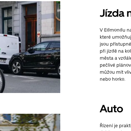
Jízda 
V Edmondu naj
které umožňují
jsou přístupn
při jízdě na ko
města a vzdál
pečlivé plánová
můžou mít vliv
nebo horko.
Auto
Řízení je pra