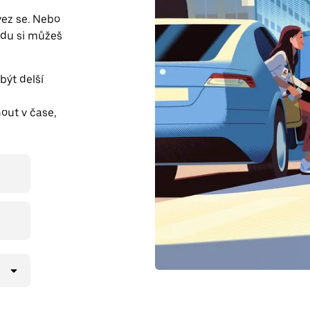
vez se. Nebo
zdu si můžeš
ýt delší
i
out v čase,