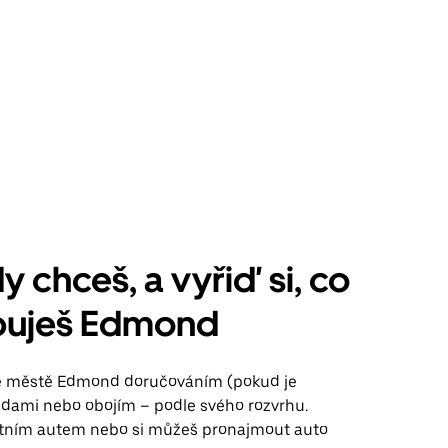
y chceš, a vyřiď si, co
buješ Edmond
ve městě Edmond doručováním (pokud je
jízdami nebo obojím – podle svého rozvrhu.
stním autem nebo si můžeš pronajmout auto