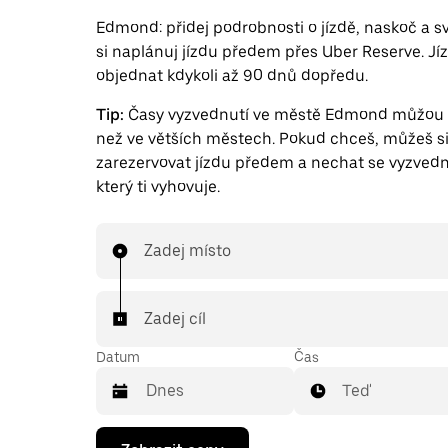
Edmond: přidej podrobnosti o jízdě, naskoč a s
si naplánuj jízdu předem přes Uber Reserve. Jí
objednat kdykoli až 90 dnů dopředu.
Tip:
Časy vyzvednutí ve městě Edmond můžou b
než ve větších městech. Pokud chceš, můžeš s
zarezervovat jízdu předem a nechat se vyzvedn
který ti vyhovuje.
Zadej místo
Zadej cíl
Datum
Čas
Teď
Stisknutím