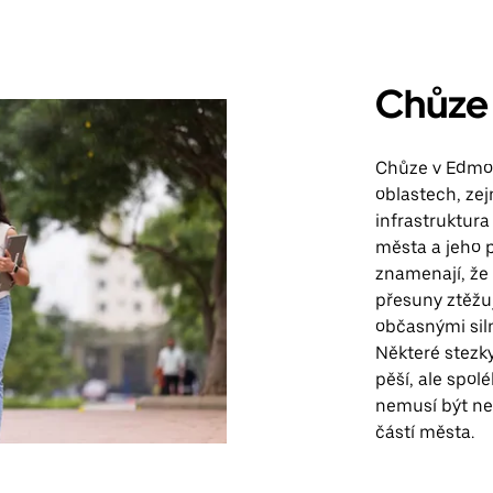
Chůze
Chůze v Edmo
oblastech, ze
infrastruktura
města a jeho 
znamenají, že 
přesuny ztěžuj
občasnými siln
Některé stezky
pěší, ale spol
nemusí být ne
částí města.