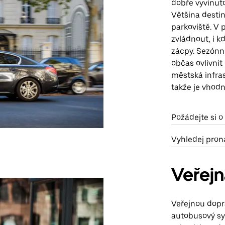
dobře vyvinutou
Většina destin
parkoviště. V 
zvládnout, i k
zácpy. Sezónn
občas ovlivnit 
městská infra
takže je vhod
Požádejte si 
Vyhledej pron
Veřej
Veřejnou dopr
autobusový sys