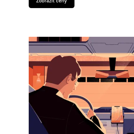
Zobrazit ceny
klávesy
se
šipkou
dolů
otevřeš
kalendář
a můžeš
vybrat
datum.
Stisknutím
klávesy
Esc
zavřeš
kalendář.