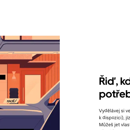
Řiď, kd
potře
Vydělávej si 
k dispozici), 
Můžeš jet vla