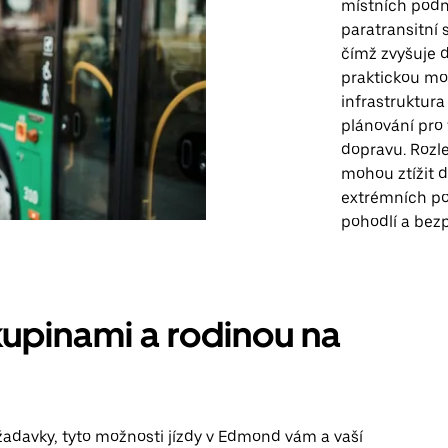
místních podni
paratransitní
čímž zvyšuje 
praktickou mož
infrastruktur
plánování pro 
dopravu. Rozl
mohou ztížit 
extrémních po
pohodlí a bez
kupinami a rodinou na
žadavky, tyto možnosti jízdy v Edmond vám a vaší