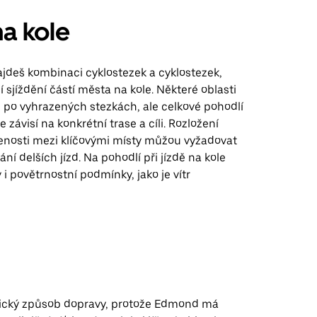
na kole
deš kombinaci cyklostezek a cyklostezek,
 sjíždění částí města na kole. Některé oblasti
é po vyhrazených stezkách, ale celkové pohodlí
le závisí na konkrétní trase a cíli. Rozložení
enosti mezi klíčovými místy můžou vyžadovat
ní delších jízd. Na pohodlí při jízdě na kole
 i povětrnostní podmínky, jako je vítr
ktický způsob dopravy, protože Edmond má