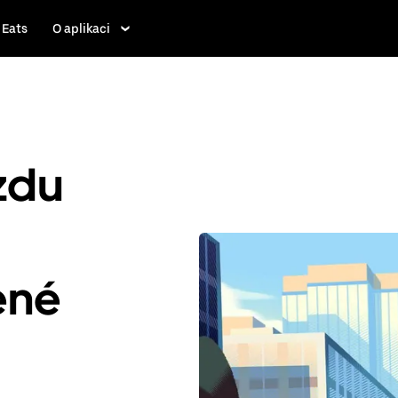
 Eats
O aplikaci
ízdu
ené