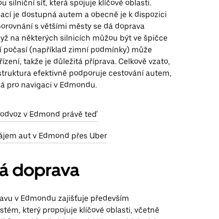
 silniční síť, která spojuje klíčové oblasti.
ací je dostupná autem a obecně je k dispozici
porovnání s většími městy se dá doprava
dyž na některých silnicích můžou být ve špičce
í počasí (například zimní podmínky) může
řízení, takže je důležitá příprava. Celkově vzato,
struktura efektivně podporuje cestování autem,
ná pro navigaci v Edmondu.
o odvoz v Edmond právě teď
ájem aut v Edmond přes Uber
ná doprava
avu v Edmondu zajišťuje především
tém, který propojuje klíčové oblasti, včetně