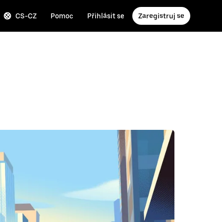
CS-CZ
Pomoc
Přihlásit se
Zaregistruj se