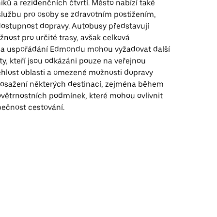
ků a rezidenčních čtvrtí. Město nabízí také
 službu pro osoby se zdravotním postižením,
dostupnost dopravy. Autobusy představují
nost pro určité trasy, avšak celková
a a uspořádání Edmondu mohou vyžadovat další
ty, kteří jsou odkázáni pouze na veřejnou
ehlost oblasti a omezené možnosti dopravy
dosažení některých destinací, zejména během
větrnostních podmínek, které mohou ovlivnit
pečnost cestování.