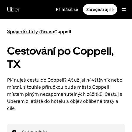
Přeskočit
na
Uber
Přihlásit se
Zaregistruj se
hlavní
obsah
Spojené státy
>
Texas
>
Coppell
Cestování po Coppell,
TX
Plánuješ cestu do Coppell? Ať už jsi návštěvník nebo
místní, s touhle příručkou bude město Coppell
místem plným nezapomenutelných zážitků. Cestuj s
Uberem z letiště do hotelu a objev oblíbené trasy a
cíle.
Zadej místo