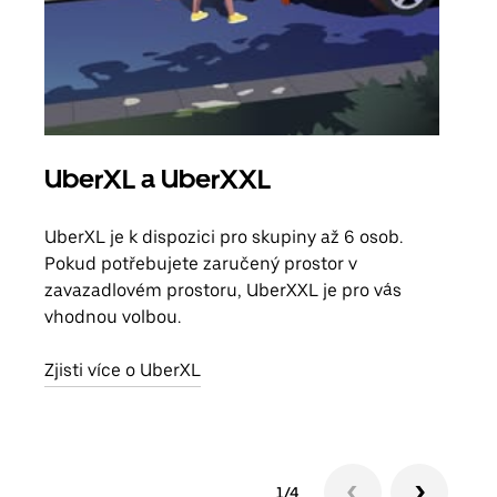
UberXL a UberXXL
Sku
UberXL je k dispozici pro skupiny až 6 osob.
Když
Pokud potřebujete zaručený prostor v
skup
zavazadlovém prostoru, UberXXL je pro vás
míst
vhodnou volbou.
Zjis
Zjisti více o UberXL
1/4