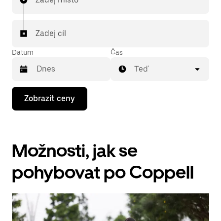
Zadej cíl
Datum
Čas
Teď
Stisknutím
Zobrazit ceny
klávesy
se
šipkou
dolů
otevřeš
Možnosti, jak se
kalendář
a můžeš
vybrat
pohybovat po Coppell
datum.
Stisknutím
klávesy
Esc
zavřeš
kalendář.