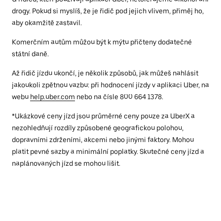
drogy. Pokud si myslíš, že je řidič pod jejich vlivem, přiměj ho,
aby okamžitě zastavil.
Komerčním autům můžou být k mýtu přičteny dodatečné
státní daně.
Až řidič jízdu ukončí, je několik způsobů, jak můžeš nahlásit
jakoukoli zpětnou vazbu: při hodnocení jízdy v aplikaci Uber, na
webu
help.uber.com
nebo na čísle 800 664 1378.
*Ukázkové ceny jízd jsou průměrné ceny pouze za UberX a
nezohledňují rozdíly způsobené geografickou polohou,
dopravními zdrženími, akcemi nebo jinými faktory. Mohou
platit pevné sazby a minimální poplatky. Skutečné ceny jízd a
naplánovaných jízd se mohou lišit.