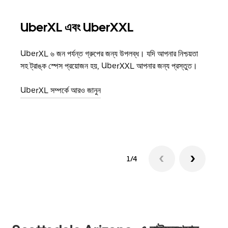
UberXL এবং UberXXL
গ্রু
UberXL ৬ জন পর্যন্ত গ্রুপের জন্য উপলব্ধ। যদি আপনার নিশ্চয়তা
যখন আপ
সহ ট্রাঙ্ক স্পেস প্রয়োজন হয়, UberXXL আপনার জন্য প্রস্তুত।
জানান
যোগ ক
UberXL সম্পর্কে আরও জানুন
গ্রুপ 
1/4