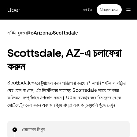
বাদ
দিয়ে
Uber
লগ ইন
নিবন্ধন করুন
প্রধান
বিষয়সূচিতে
যান
মার্কিন যুক্তরাষ্ট্র
>
Arizona
>
Scottsdale
Scottsdale, AZ-এ চলাফেরা
করুন
Scottsdaleশহরে ট্র্যাভেল করার পরিকল্পনা করছেন? আপনি পর্যটক বা বাসিন্দা
যেই হোন না কেন, এই নির্দেশিকার সাহায্যে Scottsdale শহরে আপনার
অভিজ্ঞতা সম্পূর্ণভাবে উপভোগ করুন। Uber ব্যবহার করে বিমানবন্দর থেকে
হোটেলে ট্র্যাভেল করুন এবং জনপ্রিয় রাস্তা এবং গন্তব্যগুলি খুঁজে দেখুন।
লোকেশন লিখুন