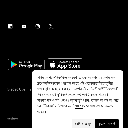
আপনাকে প্রাসঙ্গিক বিজ্ঞাপন দেখাতে এবং আপনার লোকেশন মনে
রেখে ব্যক্তিগতকরণ প্রদান করতে এই ওয়েবসাইটটিতে তৃতীয়
পক্ষের কুকি ব্যবহার করা হয়। আপনি নিচের "অপ্ট আউট" বোতামটি
©
2026
Uber Technologies Inc.
নির্বাচন করে এই কুকিগুলি থেকে অপ্ট আউট করতে পারেন।
আপনার যদি একটি Uber অ্যাকাউন্ট থাকে, তাহলে আপনি আপনার
ডেটা "বিক্রয়" বা "শেয়ার করা"
এখানে
থেকে অপ্ট-আউট করতে
পারেন।
গোপনীয়তা
অ্যাক্সেসিবিলিটি
শর্তাবলী
বেরিয়ে আসুন
বুঝতে পেরেছি