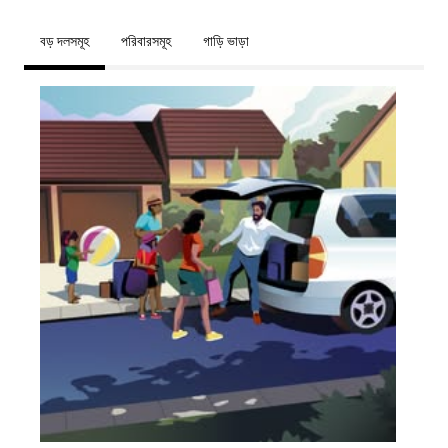
বড় দলসমূহ
পরিবারসমূহ
গাড়ি ভাড়া