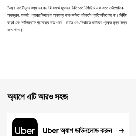
*নমুনা যাত্রীমূল্য শুধুমাত্র গড় UberX মূল্যের ভিত্তিতে নির্ধারিত এবং এতে ভৌগোলিক
অবস্থান, যানজট, প্রচারাভিযান বা অন্যান্য কারণজনিত পরিবর্তন প্রতিফলিত হয় না। নির্দিষ্ট
ভাড়া এবং সর্বনিম্ন ফি প্রযোজ্য হতে পারে। রাইড এবং নির্ধারিত রাইডের প্রকৃত মূল্য ভিন্ন
হতে পারে।
অ্যাপে এটি আরও সহজ
Uber অ্যাপ ডাউনলোড করুন