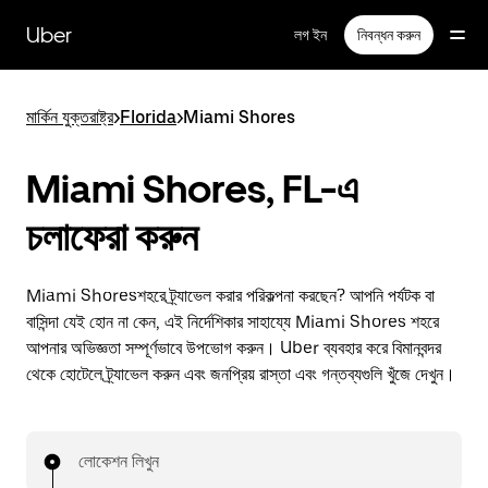
বাদ
দিয়ে
Uber
লগ ইন
নিবন্ধন করুন
প্রধান
বিষয়সূচিতে
যান
মার্কিন যুক্তরাষ্ট্র
>
Florida
>
Miami Shores
Miami Shores, FL-এ
চলাফেরা করুন
Miami Shoresশহরে ট্র্যাভেল করার পরিকল্পনা করছেন? আপনি পর্যটক বা
বাসিন্দা যেই হোন না কেন, এই নির্দেশিকার সাহায্যে Miami Shores শহরে
আপনার অভিজ্ঞতা সম্পূর্ণভাবে উপভোগ করুন। Uber ব্যবহার করে বিমানবন্দর
থেকে হোটেলে ট্র্যাভেল করুন এবং জনপ্রিয় রাস্তা এবং গন্তব্যগুলি খুঁজে দেখুন।
লোকেশন লিখুন