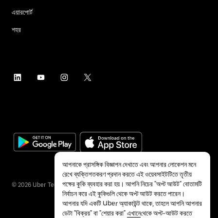
এয়ারপোর্ট
শহর
আপনাকে প্রাসঙ্গিক বিজ্ঞাপন দেখাতে এবং আপনার লোকেশন মনে
রেখে ব্যক্তিগতকরণ প্রদান করতে এই ওয়েবসাইটটিতে তৃতীয়
পক্ষের কুকি ব্যবহার করা হয়। আপনি নিচের "অপ্ট আউট" বোতামটি
©
2026
Uber Technologies Inc.
নির্বাচন করে এই কুকিগুলি থেকে অপ্ট আউট করতে পারেন।
আপনার যদি একটি Uber অ্যাকাউন্ট থাকে, তাহলে আপনি আপনার
ডেটা "বিক্রয়" বা "শেয়ার করা"
এখানে
থেকে অপ্ট-আউট করতে