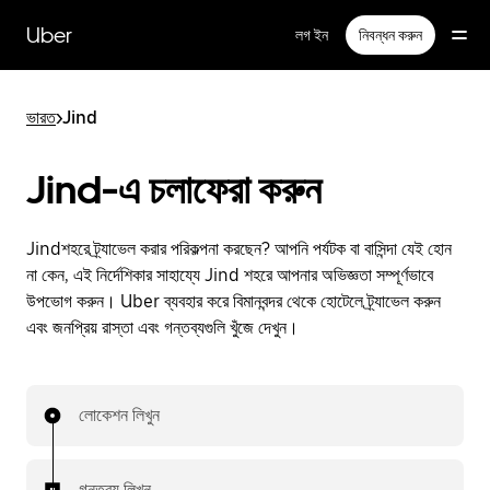
বাদ
দিয়ে
Uber
লগ ইন
নিবন্ধন করুন
প্রধান
বিষয়সূচিতে
যান
ভারত
>
Jind
Jind-এ চলাফেরা করুন
Jindশহরে ট্র্যাভেল করার পরিকল্পনা করছেন? আপনি পর্যটক বা বাসিন্দা যেই হোন
না কেন, এই নির্দেশিকার সাহায্যে Jind শহরে আপনার অভিজ্ঞতা সম্পূর্ণভাবে
উপভোগ করুন। Uber ব্যবহার করে বিমানবন্দর থেকে হোটেলে ট্র্যাভেল করুন
এবং জনপ্রিয় রাস্তা এবং গন্তব্যগুলি খুঁজে দেখুন।
লোকেশন লিখুন
গন্তব্য লিখুন