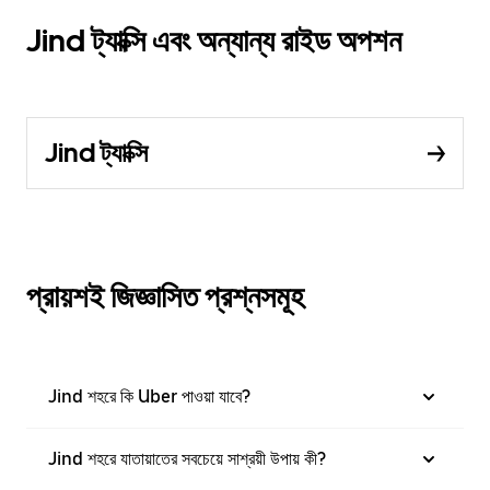
Jind ট্যাক্সি এবং অন্যান্য রাইড অপশন
Jind ট্যাক্সি
প্রায়শই জিজ্ঞাসিত প্রশ্নসমূহ
Jind শহরে কি Uber পাওয়া যাবে?
Jind শহরে যাতায়াতের সবচেয়ে সাশ্রয়ী উপায় কী?