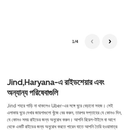
গ্রুপ 
1/4
Jind,Haryana-এ রাইডশেয়ার এবং
অন্যান্য পরিষেবাগুলি
Jind শহরে গাড়ি না থাকলেও Uber-এর সঙ্গে ঘুরে বেড়ানো সহজ। সেই
এলাকায় ঘুরে দেখার জায়গাগুলো খুঁজে বের করুন, তারপর সপ্তাহের যে কোনও দিন,
যে কোনও সময় রাইডের জন্য অনুরোধ করুন। আপনি রিয়েল-টাইমে বা আগে
থেকে একটি রাইডের জন্য অনুরোধ করতে পারেন যাতে আপনি তৈরি হওয়ামাত্র