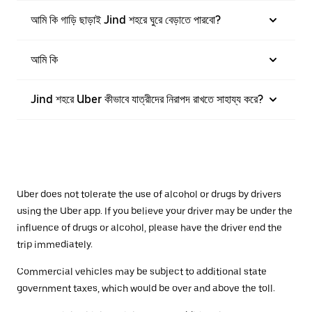
আমি কি গাড়ি ছাড়াই Jind শহরে ঘুরে বেড়াতে পারবো?
আমি কি
Jind শহরে Uber কীভাবে যাত্রীদের নিরাপদ রাখতে সাহায্য করে?
Uber does not tolerate the use of alcohol or drugs by drivers
using the Uber app. If you believe your driver may be under the
influence of drugs or alcohol, please have the driver end the
trip immediately.
Commercial vehicles may be subject to additional state
government taxes, which would be over and above the toll.