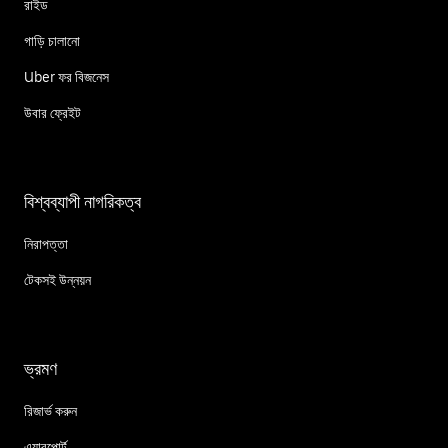
রাইড
গাড়ি চালানো
Uber ফর বিজনেস
উবার ফ্রেইট
বিশ্বব্যাপী নাগরিকত্ব
নিরাপত্তা
টেকসই উন্নয়ন
ভ্রমণ
রিজার্ভ করুন
এয়ারপোর্ট