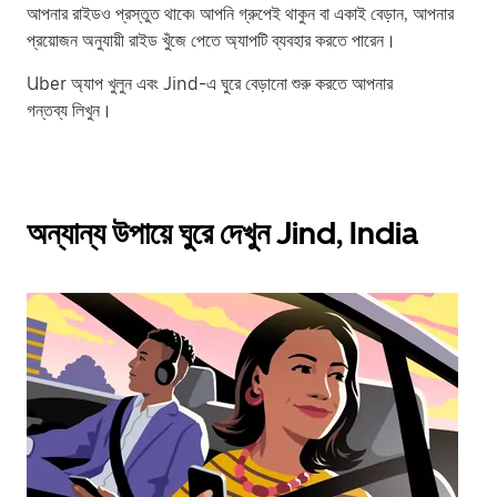
আপনার রাইডও প্রস্তুত থাকে৷ আপনি গ্রুপেই থাকুন বা একাই বেড়ান, আপনার
প্রয়োজন অনুযায়ী রাইড খুঁজে পেতে অ্যাপটি ব্যবহার করতে পারেন।
Uber অ্যাপ খুলুন এবং Jind-এ ঘুরে বেড়ানো শুরু করতে আপনার
গন্তব্য লিখুন।
অন্যান্য উপায়ে ঘুরে দেখুন Jind, India