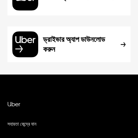
ড্রাইভার অ্যাপ ডাউনলোড
করুন
Uber
সহায়তা কেন্দ্রে যান