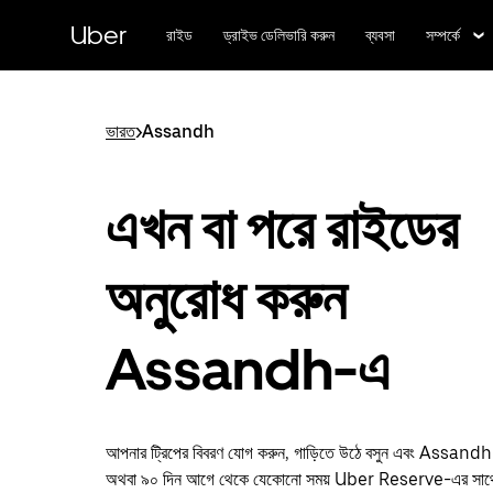
বাদ
দিয়ে
Uber
রাইড
ড্রাইভ ডেলিভারি করুন
ব্যবসা
সম্পর্কে
প্রধান
বিষয়সূচিতে
যান
ভারত
>
Assandh
এখন বা পরে রাইডের
অনুরোধ করুন
Assandh-এ
আপনার ট্রিপের বিবরণ যোগ করুন, গাড়িতে উঠে বসুন এবং Assandh 
অথবা ৯০ দিন আগে থেকে যেকোনো সময় Uber Reserve-এর সাথে অ