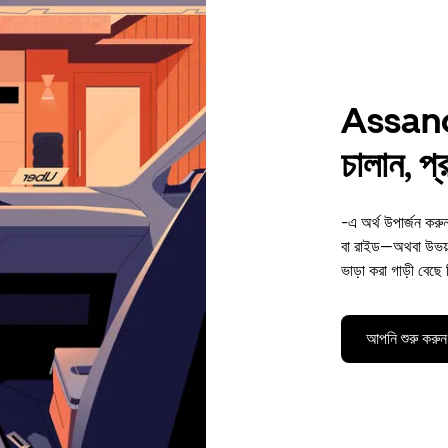
Assandh
চালান, প
-এ অর্থ উপার্জন কর
বা রাইড—অথবা উভয়
ভাড়া করা গাড়ী বেছে
আপনি শুরু করুন