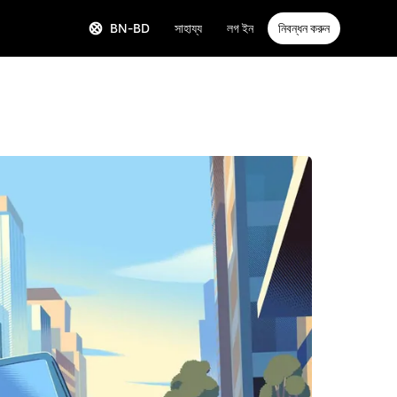
BN-BD
সাহায্য
লগ ইন
নিবন্ধন করুন