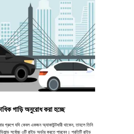
াধিক গাড়ি অনুরোধ করা হচ্ছে
উবার শাটল
র গ্রুপে যদি কেবল একজন অ্যাকাউন্টধারী থাকেন, তাহলে তিনি
আমাদের শাটল অপশন ন
িমান্ড সর্বোচ্চ ৩টি রাইড অর্ডার করতে পারবেন। প্রতিটি রাইড
ভেন্যুগুলোর জন্য