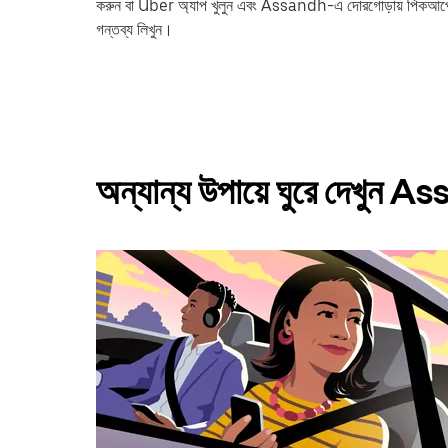
করুন বা Uber অ্যাপ খুলুন এবং Assandh-এ দোরগোড়ায় পিকআ
গন্তব্য লিখুন।
অন্যান্য উপায়ে ঘুরে দেখুন 