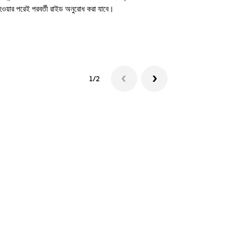
 হওয়ার পরেই পরবর্তী রাইড অনুরোধ করা যাবে।
শাটল উপলব্ধতা দে
1/2