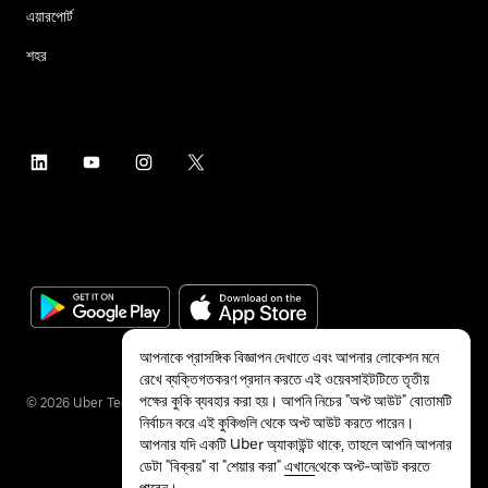
এয়ারপোর্ট
শহর
আপনাকে প্রাসঙ্গিক বিজ্ঞাপন দেখাতে এবং আপনার লোকেশন মনে
রেখে ব্যক্তিগতকরণ প্রদান করতে এই ওয়েবসাইটটিতে তৃতীয়
পক্ষের কুকি ব্যবহার করা হয়। আপনি নিচের "অপ্ট আউট" বোতামটি
©
2026
Uber Technologies Inc.
নির্বাচন করে এই কুকিগুলি থেকে অপ্ট আউট করতে পারেন।
আপনার যদি একটি Uber অ্যাকাউন্ট থাকে, তাহলে আপনি আপনার
ডেটা "বিক্রয়" বা "শেয়ার করা"
এখানে
থেকে অপ্ট-আউট করতে