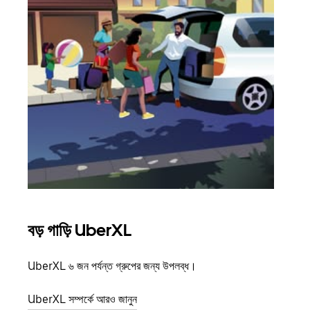
বড় গাড়ি UberXL
গ্রু
UberXL ৬ জন পর্যন্ত গ্রুপের জন্য উপলব্ধ।
যখন আপ
জানান
UberXL সম্পর্কে আরও জানুন
যোগ ক