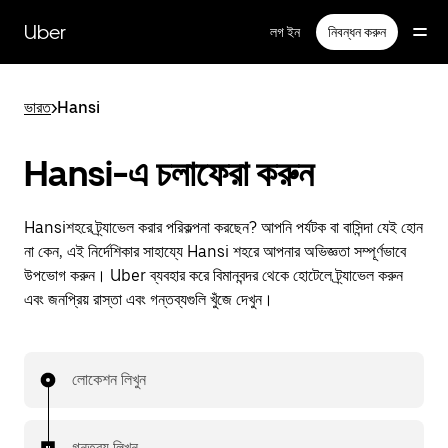
বাদ
দিয়ে
Uber
লগ ইন
নিবন্ধন করুন
প্রধান
বিষয়সূচিতে
যান
ভারত
>
Hansi
Hansi-এ চলাফেরা করুন
Hansiশহরে ট্র্যাভেল করার পরিকল্পনা করছেন? আপনি পর্যটক বা বাসিন্দা যেই হোন
না কেন, এই নির্দেশিকার সাহায্যে Hansi শহরে আপনার অভিজ্ঞতা সম্পূর্ণভাবে
উপভোগ করুন। Uber ব্যবহার করে বিমানবন্দর থেকে হোটেলে ট্র্যাভেল করুন
এবং জনপ্রিয় রাস্তা এবং গন্তব্যগুলি খুঁজে দেখুন।
লোকেশন লিখুন
গন্তব্য লিখুন