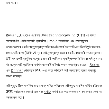
হতে পারে।
Rasier LLC (Rasier) হল Uber Technologies Inc. (UTI) এর সম্পূর্ণ
মালিকানাধীন একটি সহযোগী প্রতিষ্ঠান। Rasier ভার্জিনিয়া এবং মেরিল্যান্ডের
কমনওয়েলথের একটি লাইসেন্সপ্রাপ্ত পরিবহন নেটওয়ার্ক কোম্পানি এবং ডিপার্টমেন্ট অফ ফর-
হায়ার ভেহিকেলস (DFHV) দ্বারা লাইসেন্সপ্রাপ্ত জেলার একটি বেসরকারি সেডান ব্যবসা।
UTI হল একটি প্রযুক্তি সংস্থা যারা একটি স্মার্টফোন অ্যাপ্লিকেশন তৈরি এবং লাইসেন্স দেয়,
যার মধ্যে একটি ড্রাইভার অ্যাপ এবং একটি রাইডার অ্যাপ অন্তর্ভুক্ত রয়েছে।
Rasier
এবং
Drinnen
মেরিল্যান্ড PSC -এর কাছে আপডেট করা প্রস্তাবিত হারের সময়সূচি
দাখিল করেছেন।
মেরিল্যান্ডে ট্রিপ সম্পর্কিত ভাড়ার জন্য গাড়ির অভিযোগ মেরিল্যান্ড পাবলিক সার্ভিস কমিশনের
(PSC) কাছে জমা দেওয়া হতে পারে
এখানে
অথবা ৪১০-৭৬৭-৮০০০ বা ৮০০-৪৯২-০৪৭৪
নম্বরে কল করে।