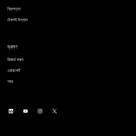
নিরাপত্তা
টেকসই উন্নয়ন
ভ্রমণ
রিজার্ভ করুন
এয়ারপোর্ট
শহর