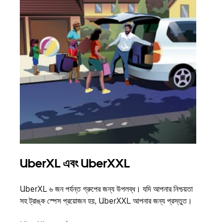
UberXL এবং UberXXL
গ্রু
UberXL ৬ জন পর্যন্ত গ্রুপের জন্য উপলব্ধ। যদি আপনার নিশ্চয়তা
যখন আপ
সহ ট্রাঙ্ক স্পেস প্রয়োজন হয়, UberXXL আপনার জন্য প্রস্তুত।
জানান
যোগ ক