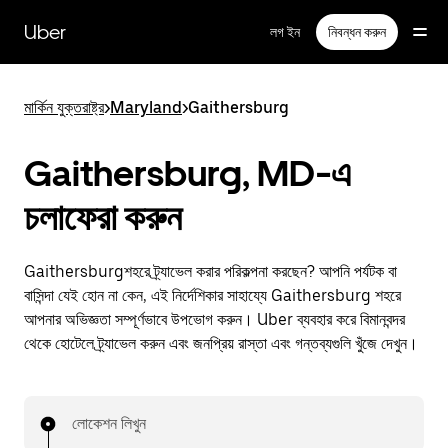
বাদ
দিয়ে
Uber
লগ ইন
নিবন্ধন করুন
প্রধান
বিষয়সূচিতে
যান
মার্কিন যুক্তরাষ্ট্র
>
Maryland
>
Gaithersburg
Gaithersburg, MD-এ
চলাফেরা করুন
Gaithersburgশহরে ট্র্যাভেল করার পরিকল্পনা করছেন? আপনি পর্যটক বা
বাসিন্দা যেই হোন না কেন, এই নির্দেশিকার সাহায্যে Gaithersburg শহরে
আপনার অভিজ্ঞতা সম্পূর্ণভাবে উপভোগ করুন। Uber ব্যবহার করে বিমানবন্দর
থেকে হোটেলে ট্র্যাভেল করুন এবং জনপ্রিয় রাস্তা এবং গন্তব্যগুলি খুঁজে দেখুন।
লোকেশন লিখুন