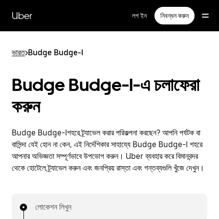
বাদ
দিয়ে
Uber
লগ ইন
নিবন্ধন করুন
প্রধান
বিষয়সূচিতে
যান
ভারত
>
Budge Budge-I
Budge Budge-I-এ চলাফেরা
করুন
Budge Budge-Iশহরে ট্র্যাভেল করার পরিকল্পনা করছেন? আপনি পর্যটক বা
বাসিন্দা যেই হোন না কেন, এই নির্দেশিকার সাহায্যে Budge Budge-I শহরে
আপনার অভিজ্ঞতা সম্পূর্ণভাবে উপভোগ করুন। Uber ব্যবহার করে বিমানবন্দর
থেকে হোটেলে ট্র্যাভেল করুন এবং জনপ্রিয় রাস্তা এবং গন্তব্যগুলি খুঁজে দেখুন।
লোকেশন লিখুন