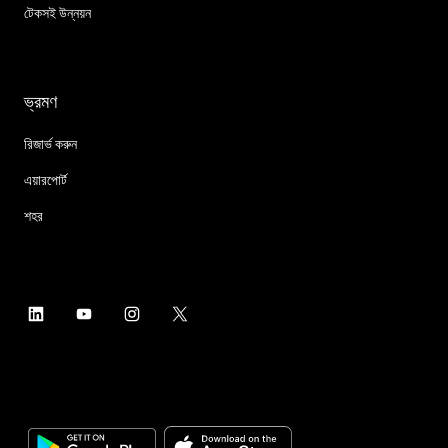
টেকসই উন্নয়ন
ভ্রমণ
রিজার্ভ করুন
এয়ারপোর্ট
শহর