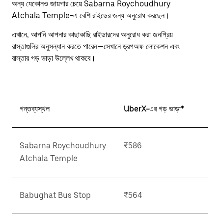
escape
অন্য যেকোনও জায়গার চেয়ে Sabarna Roychoudhury
button
Atchala Temple-এ বেশি রাইডের জন্য অনুরোধ করছেন।
to
close
এখানে, আপনি আপনার কাছাকাছি রাইডারদের অনুরোধ করা জনপ্রিয়
the
রাস্তাগুলির অনুসন্ধান করতে পারেন—সেখানে ড্রপঅফ লোকেশন এবং
calendar.
রাস্তার গড় ভাড়া উল্লেখ থাকবে।
গন্তব্যস্থল
UberX-এর গড় ভাড়া*
Sabarna Roychoudhury
₹586
Atchala Temple
Babughat Bus Stop
₹564