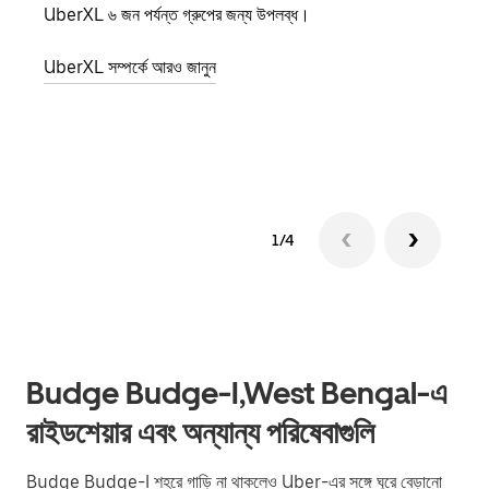
UberXL ৬ জন পর্যন্ত গ্রুপের জন্য উপলব্ধ।
যখন আপ
জানান
UberXL সম্পর্কে আরও জানুন
যোগ ক
গ্রুপ 
1/4
Budge Budge-I,West Bengal-এ
রাইডশেয়ার এবং অন্যান্য পরিষেবাগুলি
Budge Budge-I শহরে গাড়ি না থাকলেও Uber-এর সঙ্গে ঘুরে বেড়ানো