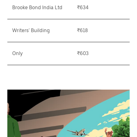
Brooke Bond India Ltd
₹634
Writers' Building
₹618
Only
₹603