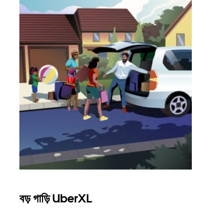
বড় গাড়ি UberXL
গ্রু