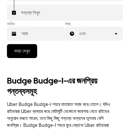
গন্তব্য লিখুন
তারিখ
সময়
এখন
Press
ভাড়া দেখুন
the
down
arrow
key
to
Budge Budge-I-এর জনপ্রিয়
interact
with
গন্তব্যসমূহ
the
calendar
and
Uber Budge Budge-I শহরে যাতায়াত সহজ করে তোলে। যদিও
select
a
রাইডাররা Uber ব্যবহার করে মোটামুটি যেকোনো জায়গায় যেতে রাইডের
date.
অনুরোধ করতে পারেন, তবে কিছু কিছু গন্তব্য অন্যদের তুলনায় বেশি
Press
জনপ্রিয়। Budge Budge-I শহরে ঘুরে বেড়ানো Uber রাইডাররা
the