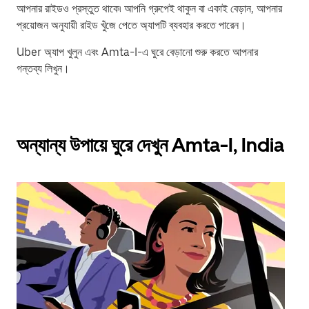
আপনার রাইডও প্রস্তুত থাকে৷ আপনি গ্রুপেই থাকুন বা একাই বেড়ান, আপনার
প্রয়োজন অনুযায়ী রাইড খুঁজে পেতে অ্যাপটি ব্যবহার করতে পারেন।
Uber অ্যাপ খুলুন এবং Amta-I-এ ঘুরে বেড়ানো শুরু করতে আপনার
গন্তব্য লিখুন।
অন্যান্য উপায়ে ঘুরে দেখুন Amta-I, India