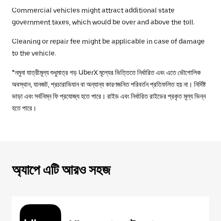
Commercial vehicles might attract additional state
government taxes, which would be over and above the toll.
Cleaning or repair fee might be applicable in case of damage
to the vehicle.
*নমুনা যাত্রীমূল্য শুধুমাত্র গড় UberX মূল্যের ভিত্তিতে নির্ধারিত এবং এতে ভৌগোলিক
অবস্থান, যানজট, প্রচারাভিযান বা অন্যান্য কারণজনিত পরিবর্তন প্রতিফলিত হয় না। নির্দিষ্ট
ভাড়া এবং সর্বনিম্ন ফি প্রযোজ্য হতে পারে। রাইড এবং নির্ধারিত রাইডের প্রকৃত মূল্য ভিন্ন
হতে পারে।
অ্যাপে এটি আরও সহজ