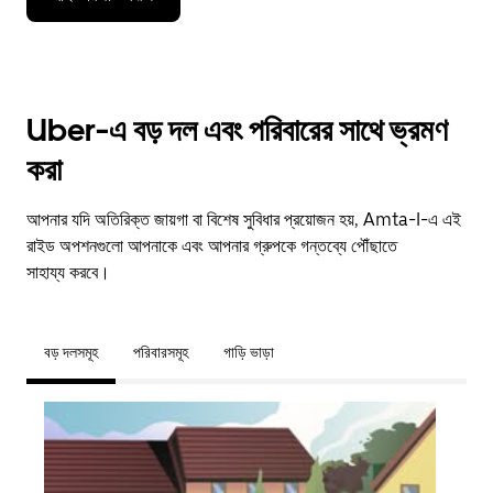
Uber-এ বড় দল এবং পরিবারের সাথে ভ্রমণ
করা
আপনার যদি অতিরিক্ত জায়গা বা বিশেষ সুবিধার প্রয়োজন হয়, Amta-I-এ এই
রাইড অপশনগুলো আপনাকে এবং আপনার গ্রুপকে গন্তব্যে পৌঁছাতে
সাহায্য করবে।
বড় দলসমূহ
পরিবারসমূহ
গাড়ি ভাড়া