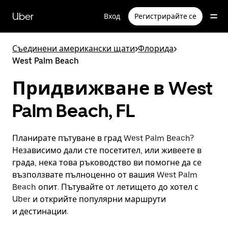
Прескочи
към
Uber
Вход
Регистрирайте се
основното
съдържание
Съединени американски щати
>
Флорида
>
West Palm Beach
Придвижване в West
Palm Beach, FL
Планирате пътуване в град West Palm Beach?
Независимо дали сте посетител, или живеете в
града, нека това ръководство ви помогне да се
възползвате пълноценно от вашия West Palm
Beach опит. Пътувайте от летището до хотел с
Uber и открийте популярни маршрути
и дестинации.