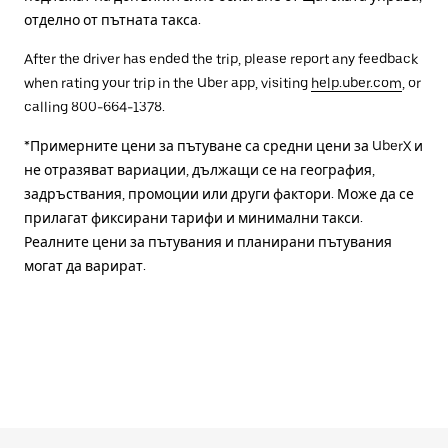
отделно от пътната такса.
After the driver has ended the trip, please report any feedback
when rating your trip in the Uber app, visiting
help.uber.com
, or
calling 800-664-1378.
*Примерните цени за пътуване са средни цени за UberX и
не отразяват вариации, дължащи се на география,
задръствания, промоции или други фактори. Може да се
прилагат фиксирани тарифи и минимални такси.
Реалните цени за пътувания и планирани пътувания
могат да варират.