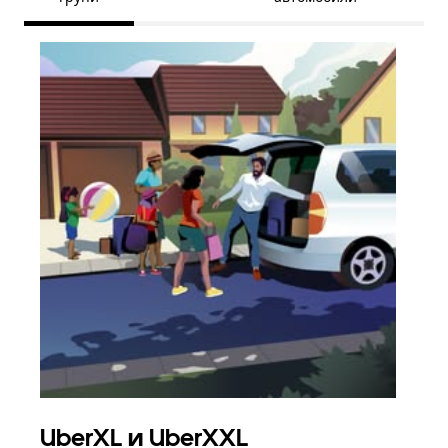
UberXL и UberXXL
Гр