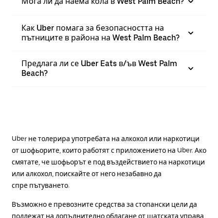
Мога ли да наема кола в West Palm Beach?
Как Uber помага за безопасността на
пътниците в района на West Palm Beach?
Предлага ли се Uber Eats в/ъв West Palm
Beach?
Uber не толерира употребата на алкохол или наркотици
от шофьорите, които работят с приложението на Uber. Ако
смятате, че шофьорът е под въздействието на наркотици
или алкохол, поискайте от него незабавно да
спре пътуването.
Възможно е превозните средства за стопански цели да
подлежат на допълнително облагане от щатската управа,