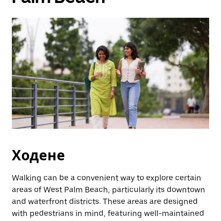
дата.
Натиснете
бутона
Escape,
за
да
затворите
календара.
Ходене
Walking can be a convenient way to explore certain
areas of West Palm Beach, particularly its downtown
and waterfront districts. These areas are designed
with pedestrians in mind, featuring well-maintained