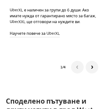
UberXL е наличен за групи до 6 души. Ако
Кога
имате нужда от гарантирано място за багаж,
семе
UberXXL ще отговори на нуждите ви.
може
взим
Научете повече за UberXL
Науч
1/4
Споделено пътуване и