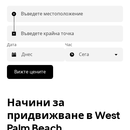
Въведете местоположение
Въведете крайна точка
Дата
Час
Сега
Натиснете
Вижте цените
бутона
със
стрелка
надолу,
за
Начини за
да
използвате
календара
придвижване в West
и
да
Palm Beach
изберете