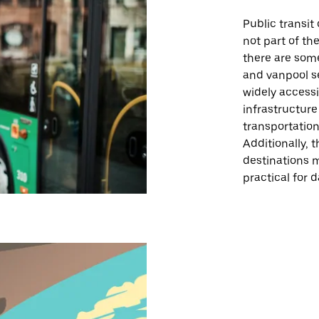
Public transit 
not part of th
there are some
and vanpool se
widely accessi
infrastructur
transportation
Additionally, 
destinations 
practical for 