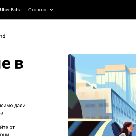
Uber Eats
Относно
and
е в
исимо дали
ва
йте от
ярни