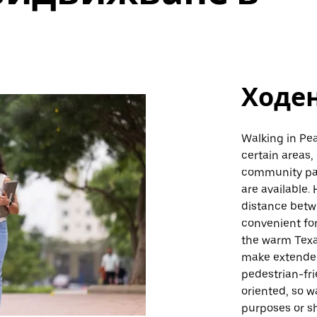
Ходе
Walking in Pea
certain areas,
community par
are available.
distance betw
convenient fo
the warm Texa
make extended
pedestrian-fri
oriented, so w
purposes or sh