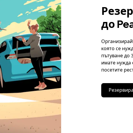
Резе
до Pea
Организирайт
която се нужд
пътуване до 
имате нужда 
посетите рес
Резервира