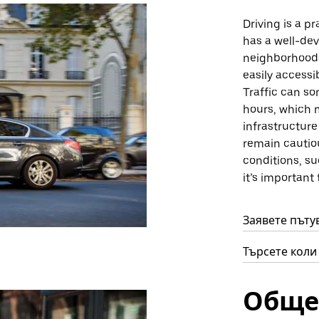
Driving is a p
has a well-de
neighborhoods
easily accessib
Traffic can s
hours, which m
infrastructure
remain cautiou
conditions, su
it’s important
Заявете пътув
Търсете коли 
Обще