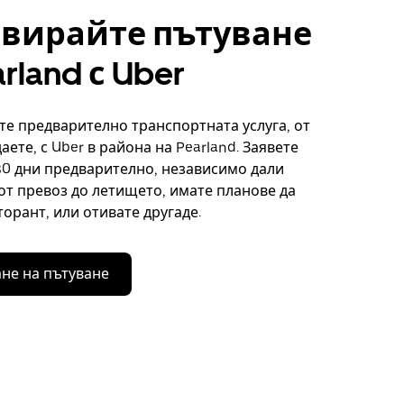
рвирайте пътуване
rland с Uber
е предварително транспортната услуга, от
аете, с Uber в района на Pearland. Заявете
30 дни предварително, независимо дали
от превоз до летището, имате планове да
торант, или отивате другаде.
не на пътуване