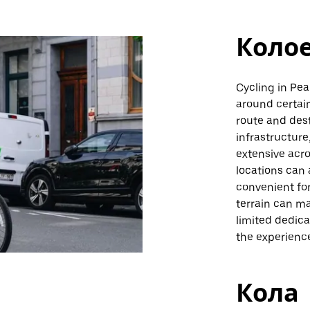
Коло
Cycling in Pea
around certai
route and dest
infrastructure
extensive acr
locations can 
convenient for 
terrain can ma
limited dedic
the experienc
Кола