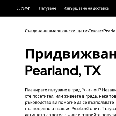
Прескочи
към
Uber
Пътуване
Извършване на доставка
основното
съдържание
Съединени американски щати
>
Тексас
>
Pearl
Придвижван
Pearland, TX
Планирате пътуване в град Pearland? Незав
сте посетител, или живеете в града, нека то
ръководство ви помогне да се възползвате
пълноценно от вашия Pearland опит. Пътува
летището до хотел с Uber и открийте попул