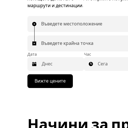
маршрути и дестинации.
Въведете местоположение
Въведете крайна точка
Дата
Час
Сега
Натиснете
Вижте цените
бутона
със
стрелка
надолу,
за
да
използвате
Начини за п
календара
и