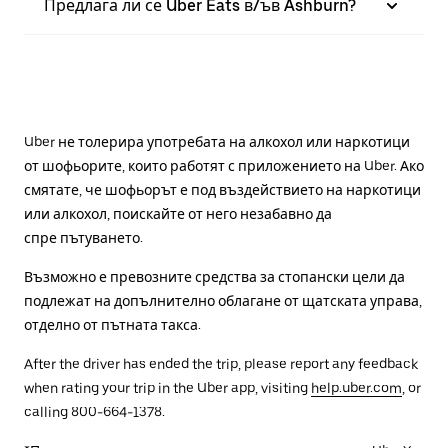
Предлага ли се Uber Eats в/ъв Ashburn?
Uber не толерира употребата на алкохол или наркотици
от шофьорите, които работят с приложението на Uber. Ако
смятате, че шофьорът е под въздействието на наркотици
или алкохол, поискайте от него незабавно да
спре пътуването.
Възможно е превозните средства за стопански цели да
подлежат на допълнително облагане от щатската управа,
отделно от пътната такса.
After the driver has ended the trip, please report any feedback
when rating your trip in the Uber app, visiting
help.uber.com
, or
calling 800-664-1378.