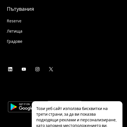
Пътувания
Reserve
Летища
Градове
Този уеб сайт използва бисквитки на
трети страни, за да ви показва
подходящи реклами и персонализиране,
като запомня местоположението ви.