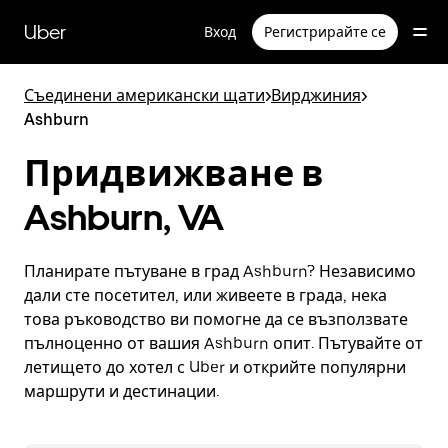
Прескочи
към
Uber
Вход
Регистрирайте се
основното
съдържание
Съединени американски щати
>
Вирджиния
>
Ashburn
Придвижване в
Ashburn, VA
Планирате пътуване в град Ashburn? Независимо
дали сте посетител, или живеете в града, нека
това ръководство ви помогне да се възползвате
пълноценно от вашия Ashburn опит. Пътувайте от
летището до хотел с Uber и открийте популярни
маршрути и дестинации.