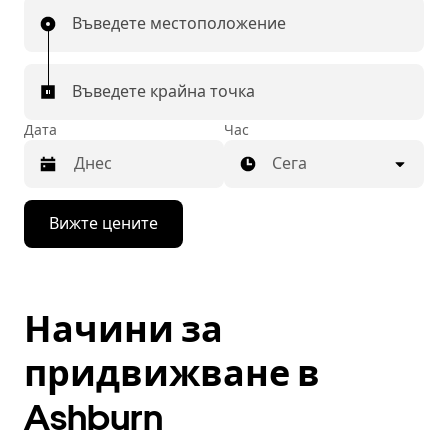
Въведете местоположение
Въведете крайна точка
Дата
Час
Сега
Натиснете
Вижте цените
бутона
със
стрелка
надолу,
за
Начини за
да
използвате
календара
придвижване в
и
да
Ashburn
изберете
дата.
Натиснете