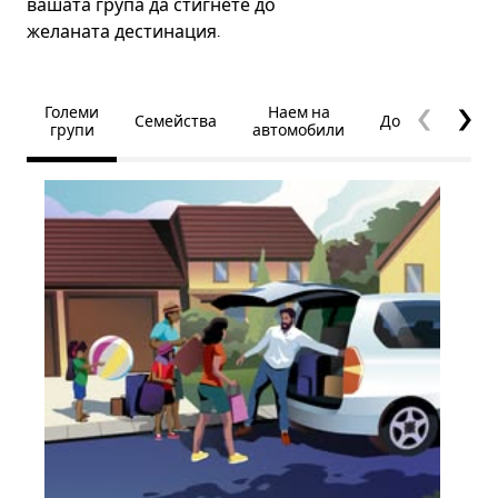
вашата група да стигнете до
желаната дестинация.
Големи
Наем на
Семейства
Достъпност
групи
автомобили