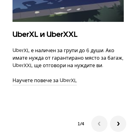
UberXL и UberXXL
Гр
UberXL е наличен за групи до 6 души. Ако
Кога
имате нужда от гарантирано място за багаж,
семе
UberXXL ще отговори на нуждите ви.
може
взим
Научете повече за UberXL
Науч
1/4