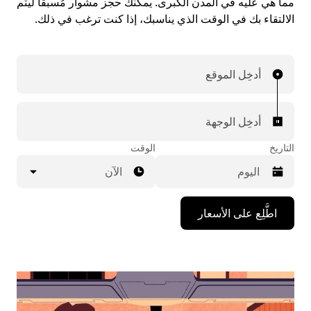
مما هي عليه في المدن الكبرى. يمكنك حجز مشوار مُسبقاً ليتم
الالتقاء بك في الوقت الذي يناسبك، إذا كنت ترغب في ذلك.
أدخِل الموقع
أدخِل الوجهة
التاريخ
الوقت
الآن
اضغط
اطَّلِع على الأسعار
على
مفتاح
السهم
المتجه
للأسفل
لاستخدام
التقويم