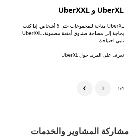
UberXL و UberXXL
الرح
UberXL متاحة للمجموعات حتى 6 أشخاص. إذا كنت
عند دع
بحاجة إلى مساحة صندوق أمتعة مضمونة، UberXXL
الجما
تلبي احتياجك.
التوصي
تعرف على المزيد حول UberXL
تعرّف 
1/4
مشاركة المشاوير والخدمات