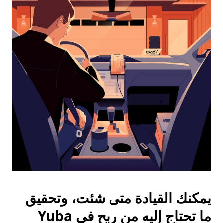
واختيار
التاريخ.
اضغط
على
زر
الخروج
لإغلاق
التقويم.
يمكنك القيادة متى شئت، وتحقيق
ما تحتاج إليه من ربح في Yuba