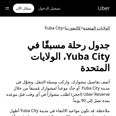
خطٍ
لوصول
Uber
تسجيل الدخول
سجّل الآن
لى
لمحتوى
لرئيسي
الولايات المتحدة
>
كاليفورنيا
>
Yuba City
جدول رحلة مسبقًا في
Yuba City، الولايات
المتحدة
أضِف تفاصيل مشوارك، واركب وسيلة التنقل، وتجوَّل في
مدينة Yuba City. أو حدِّد موعداً لمشوارك مُسبقاً من خلال
Uber Reserve (احجز) اطلب مشواراً في أي وقت قبل موعده
بمدة تصل إلى 90 يوماً.
ملاحظة:
قد تكون مواعيد الالتقاء في مدينة Yuba City أطول