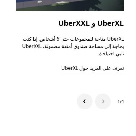
UberXL و UberXXL
الرح
UberXL متاحة للمجموعات حتى 6 أشخاص. إذا كنت
عند دع
بحاجة إلى مساحة صندوق أمتعة مضمونة، UberXXL
الجما
تلبي احتياجك.
التوصي
تعرف على المزيد حول UberXL
تعرّف 
1/4