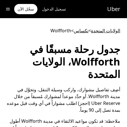
خطٍ
لوصول
Uber
تسجيل الدخول
سجّل الآن
لى
لمحتوى
لرئيسي
الولايات المتحدة
>
تكساس
>
Wolfforth
جدول رحلة مسبقًا في
Wolfforth، الولايات
المتحدة
أضِف تفاصيل مشوارك، واركب وسيلة التنقل، وتجوَّل في
مدينة Wolfforth. أو حدِّد موعداً لمشوارك مُسبقاً من خلال
Uber Reserve (احجز) اطلب مشواراً في أي وقت قبل موعده
بمدة تصل إلى 90 يوماً.
ملاحظة:
قد تكون مواعيد الالتقاء في مدينة Wolfforth أطول