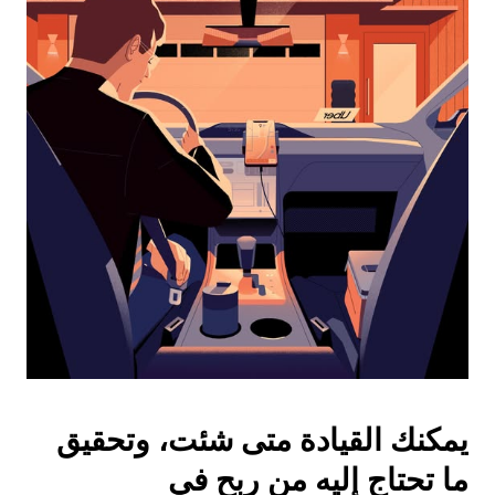
واختيار
التاريخ.
اضغط
على
زر
الخروج
لإغلاق
التقويم.
يمكنك القيادة متى شئت، وتحقيق
ما تحتاج إليه من ربح في