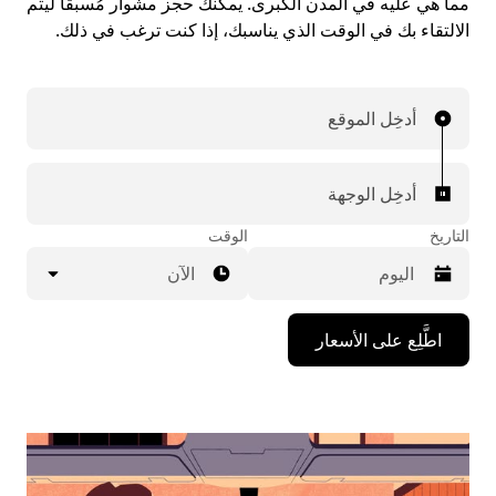
مما هي عليه في المدن الكبرى. يمكنك حجز مشوار مُسبقاً ليتم
الالتقاء بك في الوقت الذي يناسبك، إذا كنت ترغب في ذلك.
أدخِل الموقع
أدخِل الوجهة
التاريخ
الوقت
الآن
اضغط
اطَّلِع على الأسعار
على
مفتاح
السهم
المتجه
للأسفل
لاستخدام
التقويم