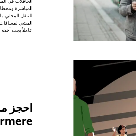
الحافلات في الم
المباشرة ومحطات
للتنقل المحلي. ب
المشي لمسافات ط
عاملاً يجب أخذه 
احجز مش
indermere