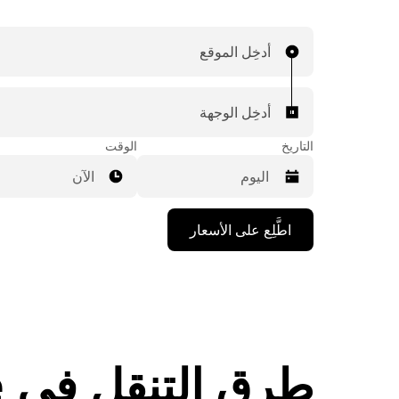
أدخِل الموقع
أدخِل الوجهة
التاريخ
الوقت
الآن
اضغط
اطَّلِع على الأسعار
على
مفتاح
السهم
المتجه
للأسفل
لاستخدام
التقويم
واختيار
طرق التنقل في Windermere
التاريخ.
اضغط