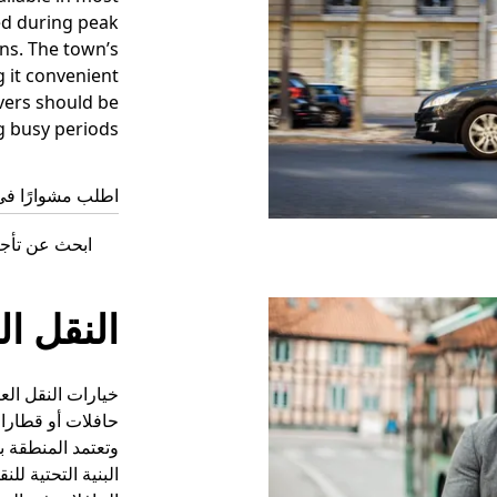
ed during peak
ons. The town’s
g it convenient
vers should be
g busy periods.
اطلب مشوارًا في Windermere ال
ابحث عن تأجير السيار
النقل ال
خيارات النقل الع
حافلات أو قطارات
وتعتمد المنطقة 
البنية التحتية ل