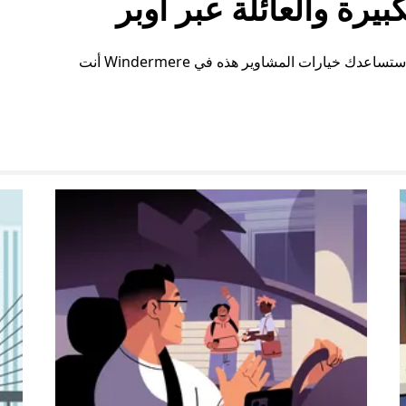
رة والعائلة عبر أوبر
سواء كنت بحاجة إلى مساحة إضافية أو ترتيبات خاصة، ستساعدك خيارات المشاوير هذه في Windermere أنت