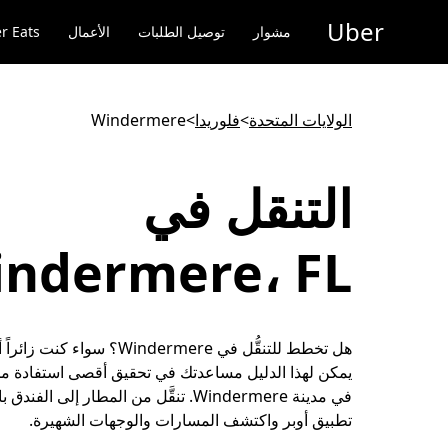
خطٍ
Uber
لوصول
مشوار
توصيل الطلبات
الأعمال
r Eats
لى
لمحتوى
لرئيسي
الولايات المتحدة
>
فلوريدا
>
Windermere
التنقل في
ndermere، FL
هل تخطط للتنقُّل في Windermere؟ سواء كنت
يمكن لهذا الدليل مساعدتك في تحقيق أقصى استفادة من ت
في مدينة Windermere. تنقَّل من المطار إلى الف
تطبيق أوبر واكتشف المسارات والوجهات الشهيرة.