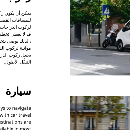
يمكن أن يكون ركوب
للمسافات القصير
لركوب الدراجات ل
قد لا يعطي تخطيط 
، لذلك يوصى بتخط
مواتية لركوب الد
يجعل ركوب الدراج
التنقُّل الأطول.
سيارة
ys to navigate
with car travel
stinations are
ailable in most