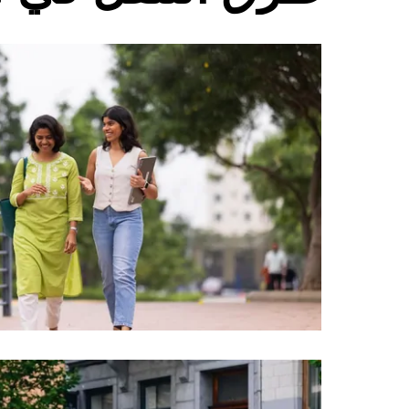
على
زر
الخروج
لإغلاق
التقويم.