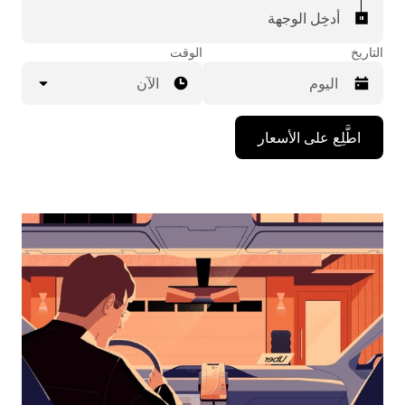
أدخِل الوجهة
التاريخ
الوقت
الآن
اضغط
اطَّلِع على الأسعار
على
مفتاح
السهم
المتجه
للأسفل
لاستخدام
التقويم
واختيار
التاريخ.
اضغط
على
زر
الخروج
لإغلاق
التقويم.