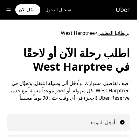
خطٍ
لوصول
Uber
تسجيل الدخول
سجّل الآن
لى
لمحتوى
لرئيسي
بريطانيا العظمى
>
West Harptree
اطلب رحلة الآن أو لاحقًا
في West Harptree
أضِف تفاصيل مشوارك، واُدخُل ألى وسيلة التنقل، وتجوَّل في
West Harptree بكل سهولة. أو احجز موعداً مسبقاً مع خدمة
Uber Reserve (احجز) في أي وقت حتى 90 يوماً مسبقاً.
أدخِل الموقع