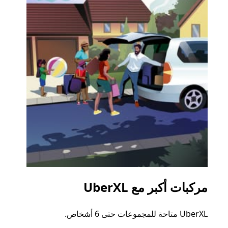
مركبات أكبر مع UberXL
الرح
UberXL متاحة للمجموعات حتى 6 أشخاص.
عند دع
الجما