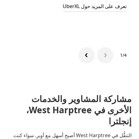
تعرف على المزيد حول UberXL
التوصي
تعرّف 
1/4
مشاركة المشاوير والخدمات
الأخرى في West Harptree،
إنجلترا
التنقُّل في West Harptree أصبح أسهل مع أوبر. سواء كنت