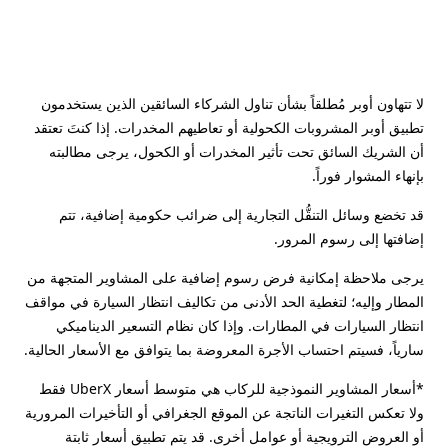
لا تتهاون أوبر مُطلقاً بشأن تناول الشركاء السائقين الذين يستخدمون
تطبيق أوبر المشروبات الكحولية أو تعاطيهم المخدرات. إذا كنتَ تعتقد
أن الشريك السائق تحت تأثير المخدرات أو الكحول، يرجى مطالبته
بإنهاء المشوار فوراً.
قد تخضع وسائل التنقُّل التجارية إلى ضرائب حكومية إضافية، تتم
إضافتها إلى رسوم المرور.
يرجى ملاحظة إمكانية فرض رسوم إضافية على المشاوير المتجهة من
المطار وإليه؛ لتغطية الحد الأدنى من تكاليف انتظار السيارة في مواقف
انتظار السيارات في المطارات. وإذا كان نظام التسعير الديناميكي
سارياً، فسيتم احتساب الأجرة المعروضة بما يتوافق مع الأسعار الحالية.
*أسعار المشاوير النموذجية للركاب هي متوسط أسعار UberX فقط
ولا تعكس التغيرات الناتجة عن الموقع الجغرافي أو التأخيرات المرورية
أو العروض الترويجية أو عوامل أخرى. قد يتم تطبيق أسعار ثابتة