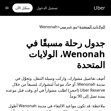
خطٍ
لوصول
Uber
تسجيل الدخول
سجّل الآن
لى
لمحتوى
لرئيسي
الولايات المتحدة
>
نيو جيرسي
>
Wenonah
جدول رحلة مسبقًا في
Wenonah، الولايات
المتحدة
أضِف تفاصيل مشوارك، واركب وسيلة التنقل، وتجوَّل في
مدينة Wenonah. أو حدِّد موعداً لمشوارك مُسبقاً من خلال
Uber Reserve (احجز) اطلب مشواراً في أي وقت قبل موعده
بمدة تصل إلى 90 يوماً.
ملاحظة:
قد تكون مواعيد الالتقاء في مدينة Wenonah أطول