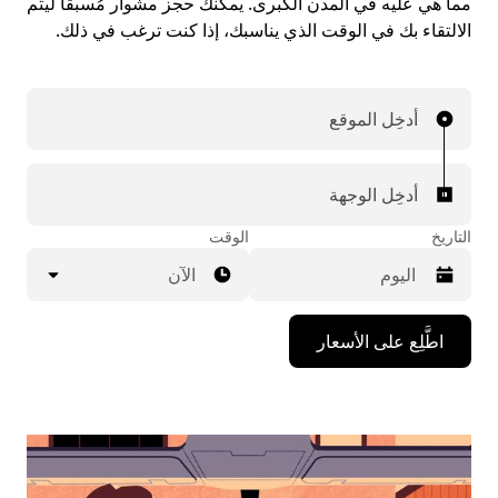
مما هي عليه في المدن الكبرى. يمكنك حجز مشوار مُسبقاً ليتم
الالتقاء بك في الوقت الذي يناسبك، إذا كنت ترغب في ذلك.
أدخِل الموقع
أدخِل الوجهة
التاريخ
الوقت
الآن
اضغط
اطَّلِع على الأسعار
على
مفتاح
السهم
المتجه
للأسفل
لاستخدام
التقويم