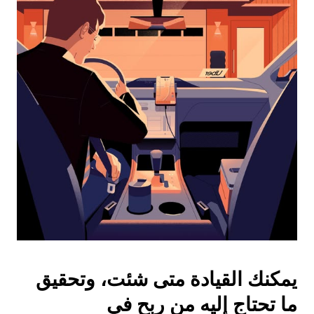
واختيار
التاريخ.
اضغط
على
زر
الخروج
لإغلاق
التقويم.
يمكنك القيادة متى شئت، وتحقيق
ما تحتاج إليه من ربح في