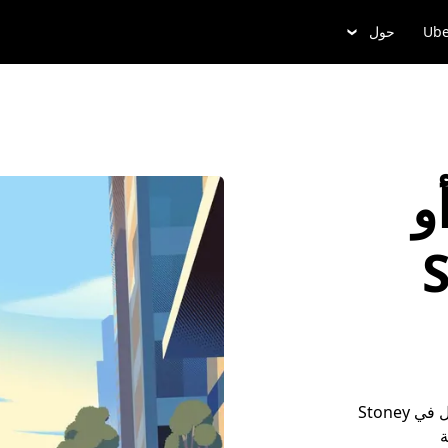
Ube
حول
و
St
أضِف تفاصيل مشوارك، واُدخُل ألى وسيلة التنقل، وتجوَّل في Stoney
ة