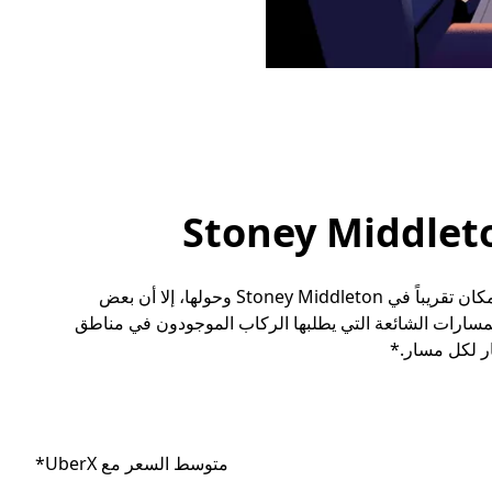
رغم أنه يمكن للمسافرين طلب مشوار مع أوبر إلى أي مكان تقريباً في Stoney Middleton وحولها، إلا أن بعض
مسارات الشائعة التي يطلبها الركاب الموجودون في مناطق
ر لكل مسار.*
متوسط السعر مع UberX*