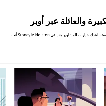
رة والعائلة عبر أوبر
سواء كنت بحاجة إلى مساحة إضافية أو ترتيبات خاصة، ستساعدك خيارات المشاوير هذه في Stoney Middleton أنت