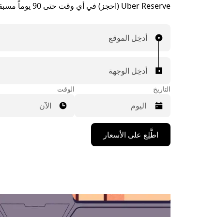
Uber Reserve (احجز) في أي وقت حتى 90 يوماً مسبقاً.
أدخِل الموقع
أدخِل الوجهة
التاريخ
الوقت
الآن
اضغط
اطَّلِع على الأسعار
على
مفتاح
السهم
المتجه
للأسفل
لاستخدام
التقويم
واختيار
التاريخ.