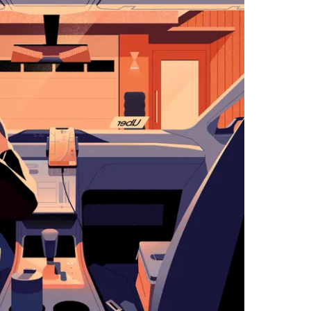
اضغط
على
زر
الخروج
لإغلاق
التقويم.