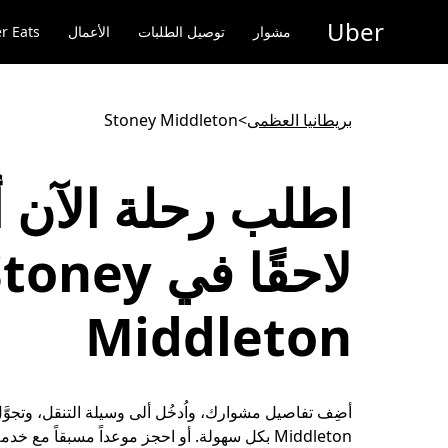
خطٍ
Uber
لوصول
مشوار
توصيل الطلبات
الأعمال
r Eats
لى
لمحتوى
لرئيسي
بريطانيا العظمى
>
Stoney Middleton
اطلب رحلة الآن أ
لاحقًا في oney
Middleton
Middleton بكل سهولة. أو احجز موعداً مسبقاً مع خدم