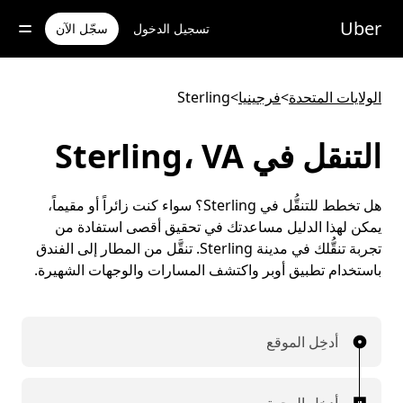
خطٍ
لوصول
Uber
تسجيل الدخول
سجّل الآن
لى
لمحتوى
لرئيسي
الولايات المتحدة
>
فرجينيا
>
Sterling
التنقل في Sterling، VA
هل تخطط للتنقُّل في Sterling؟ سواء كنت زائراً أو مقيماً،
يمكن لهذا الدليل مساعدتك في تحقيق أقصى استفادة من
تجربة تنقُّلك في مدينة Sterling. تنقَّل من المطار إلى الفندق
باستخدام تطبيق أوبر واكتشف المسارات والوجهات الشهيرة.
أدخِل الموقع