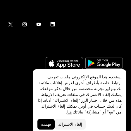
يستخدم هذا الموقع الإلكتروني ملفات تعريف
ارتباط خاصة بأطراف أخرى لعرض إعلانات ملائمة
لك وتوفير تجربة مخصصة من خلال تذكر موقعك.
©
2026
شركة Uber Technologies, Inc.‎
يمكنك إلغاء الاشتراك في ملفات تعريف الارتباط
هذه من خلال اختيار الزر "إلغاء الاشتراك" أدناه. إذا
كان لديك حساب في أوبر، يمكنك إلغاء الاشتراك
من "بيع" أو "مشاركة" بياناتك
هنا
.
الخصوصية
ميزات ذوي الاحتياجات الخاصة
الشروط
إلغاء الاشتراك
فهمت