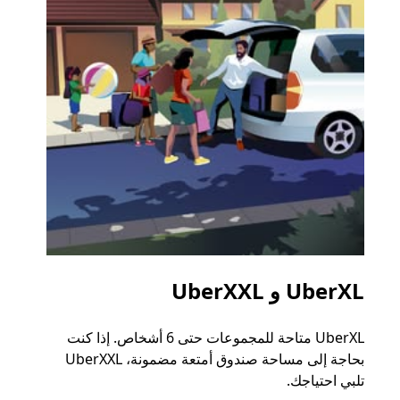
UberXL و UberXXL
الرح
UberXL متاحة للمجموعات حتى 6 أشخاص. إذا كنت
عند دع
بحاجة إلى مساحة صندوق أمتعة مضمونة، UberXXL
الجما
تلبي احتياجك.
التوصي