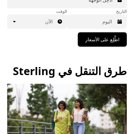
أدخِل الوجهة
التاريخ
الوقت
الآن
اضغط
اطَّلِع على الأسعار
على
مفتاح
السهم
المتجه
للأسفل
طرق التنقل في Sterling
لاستخدام
التقويم
واختيار
التاريخ.
اضغط
على
زر
الخروج
لإغلاق
التقويم.