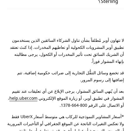
Sterling؟
لا تتهاون أوبر مُطلقاً بشأن تناول الشركاء السائقين الذين يستخدمون
تطبيق أوبر المشروبات الكحولية أو تعاطيهم المخدرات. إذا كنتَ تعتقد
أن الشريك السائق تحت تأثير المخدرات أو الكحول، يرجى مطالبته
بإنهاء المشوار فوراً.
قد تخضع وسائل التنقُّل التجارية إلى ضرائب حكومية إضافية، تتم
إضافتها إلى رسوم المرور.
بعد أن يُنهي السائق المشوار، يرجى الإبلاغ عن أي تعليقات عند تقييم
المشوار في تطبيق أوبر، أو زيارة الموقع الإلكتروني
help.uber.com
،
أو الاتصال على الرقم 800-664-1378.
*أسعار المشاوير النموذجية للركاب هي متوسط أسعار UberX فقط
ولا تعكس التغيرات الناتجة عن الموقع الجغرافي أو التأخيرات المرورية
أو العروض الترويجية أو عوامل أخرى. قد يتم تطبيق أسعار ثابتة