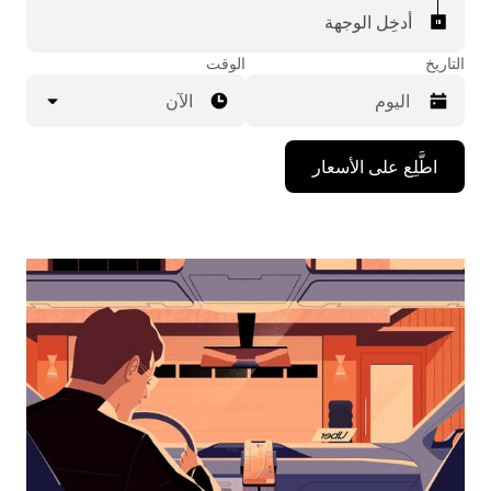
أدخِل الوجهة
التاريخ
الوقت
الآن
اضغط
اطَّلِع على الأسعار
على
مفتاح
السهم
المتجه
للأسفل
لاستخدام
التقويم
واختيار
التاريخ.
اضغط
على
زر
الخروج
لإغلاق
التقويم.