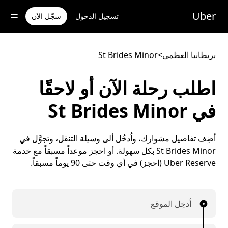
خطٍ
لوصول
Uber
تسجيل الدخول
سجّل الآن
لى
لمحتوى
لرئيسي
بريطانيا العظمى
>
St Brides Minor
اطلب رحلة الآن أو لاحقًا
في St Brides Minor
أضِف تفاصيل مشوارك، واُدخُل ألى وسيلة التنقل، وتجوَّل في
St Brides Minor بكل سهولة. أو احجز موعداً مسبقاً مع خدمة
Uber Reserve (احجز) في أي وقت حتى 90 يوماً مسبقاً.
أدخِل الموقع