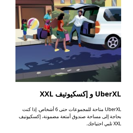
UberXL و إكسكيوتيف XXL
الرح
UberXL متاحة للمجموعات حتى 6 أشخاص. إذا كنت
عند دع
بحاجة إلى مساحة صندوق أمتعة مضمونة، إكسكيوتيف
الجما
XXL تلبي احتياجك.
التوصي