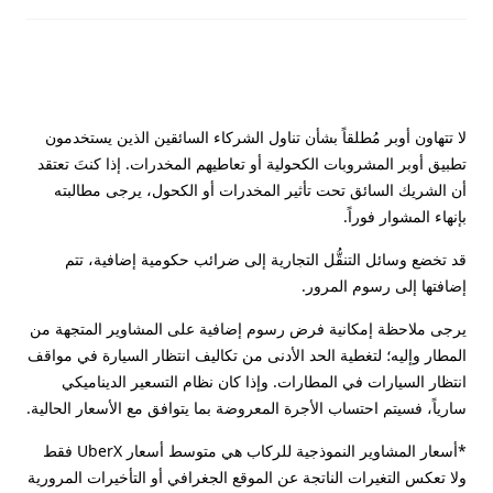
لا تتهاون أوبر مُطلقاً بشأن تناول الشركاء السائقين الذين يستخدمون
تطبيق أوبر المشروبات الكحولية أو تعاطيهم المخدرات. إذا كنتَ تعتقد
أن الشريك السائق تحت تأثير المخدرات أو الكحول، يرجى مطالبته
بإنهاء المشوار فوراً.
قد تخضع وسائل التنقُّل التجارية إلى ضرائب حكومية إضافية، تتم
إضافتها إلى رسوم المرور.
يرجى ملاحظة إمكانية فرض رسوم إضافية على المشاوير المتجهة من
المطار وإليه؛ لتغطية الحد الأدنى من تكاليف انتظار السيارة في مواقف
انتظار السيارات في المطارات. وإذا كان نظام التسعير الديناميكي
سارياً، فسيتم احتساب الأجرة المعروضة بما يتوافق مع الأسعار الحالية.
*أسعار المشاوير النموذجية للركاب هي متوسط أسعار UberX فقط
ولا تعكس التغيرات الناتجة عن الموقع الجغرافي أو التأخيرات المرورية