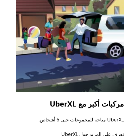
مركبات أكبر مع UberXL
الرح
UberXL متاحة للمجموعات حتى 6 أشخاص.
عند دع
الجما
تعرف على المزيد حول UberXL
التوصي