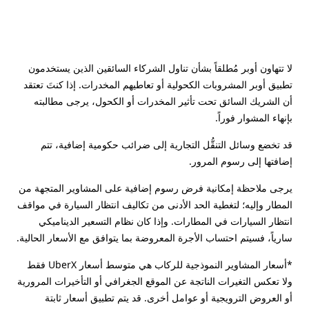
لا تتهاون أوبر مُطلقاً بشأن تناول الشركاء السائقين الذين يستخدمون
تطبيق أوبر المشروبات الكحولية أو تعاطيهم المخدرات. إذا كنتَ تعتقد
أن الشريك السائق تحت تأثير المخدرات أو الكحول، يرجى مطالبته
بإنهاء المشوار فوراً.
قد تخضع وسائل التنقُّل التجارية إلى ضرائب حكومية إضافية، تتم
إضافتها إلى رسوم المرور.
يرجى ملاحظة إمكانية فرض رسوم إضافية على المشاوير المتجهة من
المطار وإليه؛ لتغطية الحد الأدنى من تكاليف انتظار السيارة في مواقف
انتظار السيارات في المطارات. وإذا كان نظام التسعير الديناميكي
سارياً، فسيتم احتساب الأجرة المعروضة بما يتوافق مع الأسعار الحالية.
*أسعار المشاوير النموذجية للركاب هي متوسط أسعار UberX فقط
ولا تعكس التغيرات الناتجة عن الموقع الجغرافي أو التأخيرات المرورية
أو العروض الترويجية أو عوامل أخرى. قد يتم تطبيق أسعار ثابتة