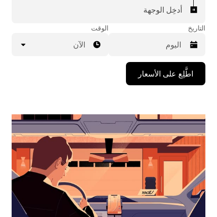
أدخِل الوجهة
التاريخ
الوقت
الآن
اضغط
اطَّلِع على الأسعار
على
مفتاح
السهم
المتجه
للأسفل
لاستخدام
التقويم
واختيار
التاريخ.
اضغط
على
زر
الخروج
لإغلاق
التقويم.