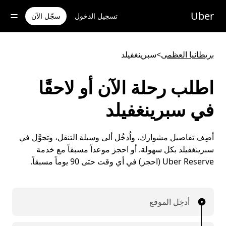
خطٍ
لوصول
Uber
تسجيل الدخول
سجّل الآن
لى
لمحتوى
لرئيسي
بريطانيا العظمى
>
سبرينغفيلد
اطلب رحلة الآن أو لاحقًا
في سبرينغفيلد
أضِف تفاصيل مشوارك، واُدخُل ألى وسيلة التنقل، وتجوَّل في
سبرينغفيلد بكل سهولة. أو احجز موعداً مسبقاً مع خدمة
Uber Reserve (احجز) في أي وقت حتى 90 يوماً مسبقاً.
أدخِل الموقع