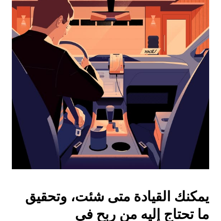
واختيار
التاريخ.
اضغط
على
زر
الخروج
لإغلاق
التقويم.
يمكنك القيادة متى شئت، وتحقيق
ما تحتاج إليه من ربح في