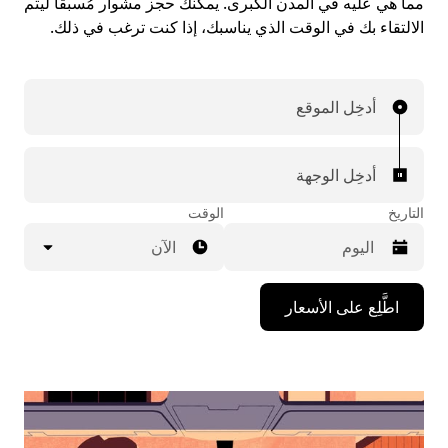
مما هي عليه في المدن الكبرى. يمكنك حجز مشوار مُسبقاً ليتم
الالتقاء بك في الوقت الذي يناسبك، إذا كنت ترغب في ذلك.
أدخِل الموقع
أدخِل الوجهة
التاريخ
الوقت
الآن
اضغط
اطَّلِع على الأسعار
على
مفتاح
السهم
المتجه
للأسفل
لاستخدام
التقويم