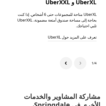
UberXL و UberXXL
الرح
UberXL متاحة للمجموعات حتى 6 أشخاص. إذا كنت
عند دع
بحاجة إلى مساحة صندوق أمتعة مضمونة، UberXXL
الجما
تلبي احتياجك.
التوصي
تعرف على المزيد حول UberXL
تعرّف 
1/4
مشاركة المشاوير والخدمات
الأخرى في Springdale،