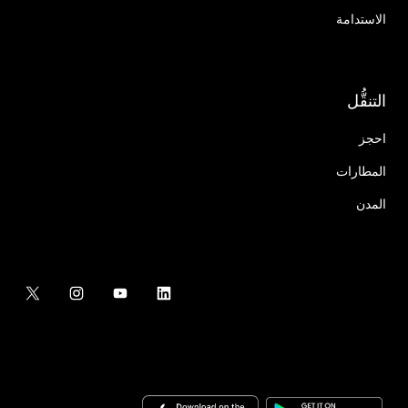
الاستدامة
التنقُّل
احجز
المطارات
المدن