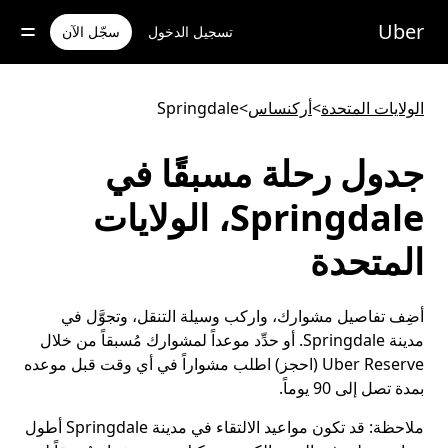
خطٍ
لوصول
Uber
تسجيل الدخول
سجّل الآن
لى
لمحتوى
لرئيسي
الولايات المتحدة
>
أركنساس
>
Springdale
جدول رحلة مسبقًا في
Springdale، الولايات
المتحدة
أضِف تفاصيل مشوارك، واركب وسيلة التنقل، وتجوَّل في
مدينة Springdale. أو حدِّد موعداً لمشوارك مُسبقاً من خلال
Uber Reserve (احجز) اطلب مشواراً في أي وقت قبل موعده
بمدة تصل إلى 90 يوماً.
ملاحظة:
قد تكون مواعيد الالتقاء في مدينة Springdale أطول