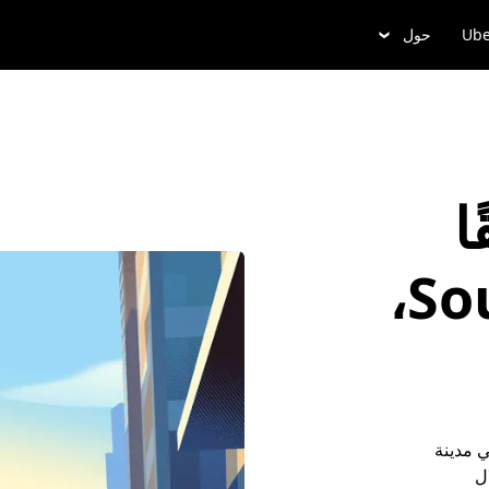
Ube
حول
ا
في South Dennis،
 مدينة
ال