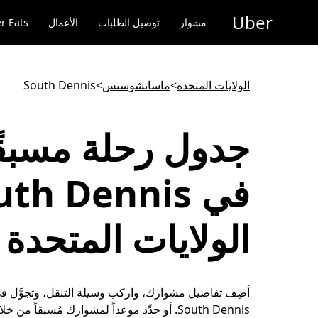
خطٍ
Uber
لوصول
مشوار
توصيل الطلبات
الأعمال
r Eats
لى
لمحتوى
لرئيسي
الولايات المتحدة
>
ماساتشوستس
>
South Dennis
جدول رحلة مسبقً
الولايات المتحدة
أضِف تفاصيل مشوارك، واركب وسيلة التنقل، وتجوَّل في
South Dennis. أو حدِّد موعداً لمشوارك مُسبقاً من خل