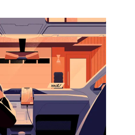
المتجه
للأسفل
لاستخدام
التقويم
واختيار
التاريخ.
اضغط
على
زر
الخروج
لإغلاق
التقويم.