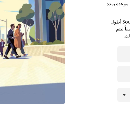
بل موعده بمدة
قد تكون مواعيد الالتقاء في مدينة South Dennis أطول
ً ليتم
لك.