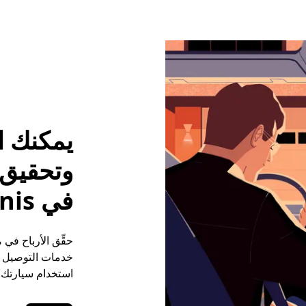
يمكنك ا
وتحقيق م
في South Dennis
خدمات التوصيل (ع
استخدام سيارتك ا