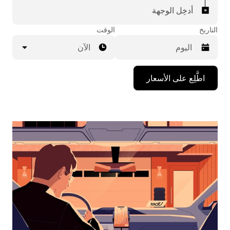
أدخِل الوجهة
التاريخ
الوقت
الآن
اضغط
اطَّلِع على الأسعار
على
مفتاح
السهم
المتجه
للأسفل
لاستخدام
التقويم
واختيار
التاريخ.
اضغط
على
زر
الخروج
لإغلاق
التقويم.