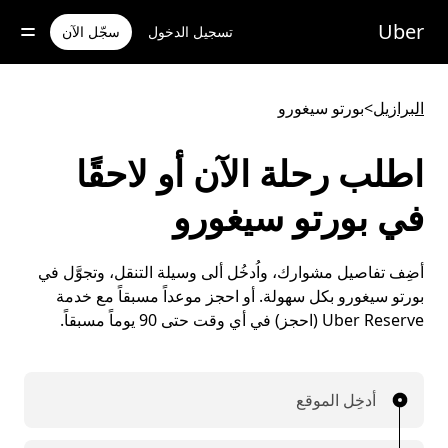
خطٍ
لوصول
Uber
تسجيل الدخول
سجّل الآن
لى
لمحتوى
لرئيسي
البرازيل
>
بورتو سيغورو
اطلب رحلة الآن أو لاحقًا
في بورتو سيغورو
أضِف تفاصيل مشوارك، واُدخُل ألى وسيلة التنقل، وتجوَّل في
بورتو سيغورو بكل سهولة. أو احجز موعداً مسبقاً مع خدمة
Uber Reserve (احجز) في أي وقت حتى 90 يوماً مسبقاً.
أدخِل الموقع