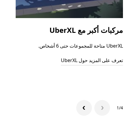
مركبات أكبر مع UberXL
الرح
UberXL متاحة للمجموعات حتى 6 أشخاص.
عند دع
الجما
تعرف على المزيد حول UberXL
التوصي
تعرّف 
1/4