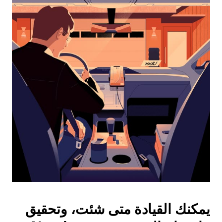
التقويم
واختيار
التاريخ.
اضغط
على
زر
الخروج
لإغلاق
التقويم.
يمكنك القيادة متى شئت، وتحقيق