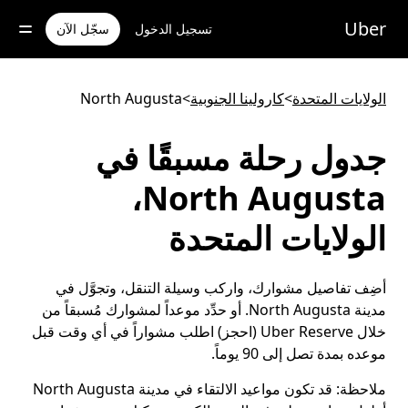
خطٍ
لوصول
Uber
تسجيل الدخول
سجّل الآن
لى
لمحتوى
لرئيسي
الولايات المتحدة
>
كارولينا الجنوبية
>
North Augusta
جدول رحلة مسبقًا في
North Augusta،
الولايات المتحدة
أضِف تفاصيل مشوارك، واركب وسيلة التنقل، وتجوَّل في
مدينة North Augusta. أو حدِّد موعداً لمشوارك مُسبقاً من
خلال Uber Reserve (احجز) اطلب مشواراً في أي وقت قبل
موعده بمدة تصل إلى 90 يوماً.
ملاحظة:
قد تكون مواعيد الالتقاء في مدينة North Augusta