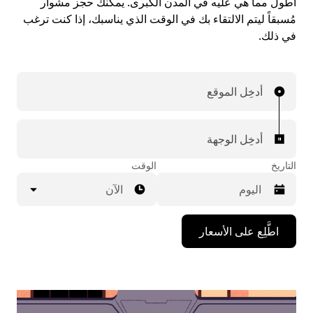
أطول مما هي عليه في المدن الكبرى. يمكنك حجز مشوار
مُسبقاً ليتم الالتقاء بك في الوقت الذي يناسبك، إذا كنت ترغب
في ذلك.
أدخِل الموقع
أدخِل الوجهة
التاريخ
الوقت
الآن
اضغط
اطَّلِع على الأسعار
على
مفتاح
السهم
المتجه
للأسفل
لاستخدام