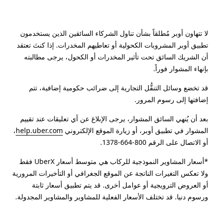
لا تتهاون أوبر مُطلقاً بشأن تناول الشركاء السائقين الذين يستخدمون
تطبيق أوبر المشروبات الكحولية أو تعاطيهم المخدرات. إذا كنتَ تعتقد
أن الشريك السائق تحت تأثير المخدرات أو الكحول، يرجى مطالبته
بإنهاء المشوار فوراً.
قد تخضع وسائل التنقُّل التجارية إلى ضرائب حكومية إضافية، تتم
إضافتها إلى رسوم المرور.
بعد أن يُنهي السائق المشوار، يرجى الإبلاغ عن أي تعليقات عند تقييم
المشوار في تطبيق أوبر، أو زيارة الموقع الإلكتروني
help.uber.com
،
أو الاتصال على الرقم 800-664-1378.
*أسعار المشاوير النموذجية للركاب هي متوسط أسعار UberX فقط
ولا تعكس التغيرات الناتجة عن الموقع الجغرافي أو التأخيرات المرورية
أو العروض الترويجية أو عوامل أخرى. قد يتم تطبيق أسعار ثابتة
ورسوم دنيا. قد تختلف الأسعار الفعلية للمشاوير والمشاوير المجدولة.