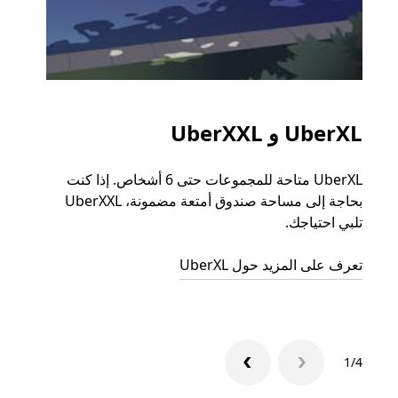
UberXL و UberXXL
الرح
UberXL متاحة للمجموعات حتى 6 أشخاص. إذا كنت
عند دع
بحاجة إلى مساحة صندوق أمتعة مضمونة، UberXXL
الجما
تلبي احتياجك.
التوصي
تعرف على المزيد حول UberXL
تعرّف 
1/4