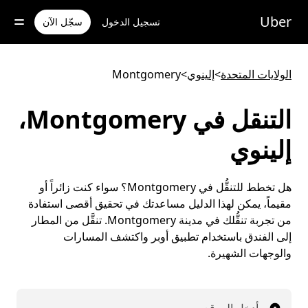
خطٍ
لوصول
Uber
تسجيل الدخول
سجّل الآن
لى
لمحتوى
لرئيسي
الولايات المتحدة
>
إلينوي
>
Montgomery
التنقل في Montgomery،
إلينوي
هل تخطط للتنقُّل في Montgomery؟ سواء كنت زائراً أو
مقيماً، يمكن لهذا الدليل مساعدتك في تحقيق أقصى استفادة
من تجربة تنقُّلك في مدينة Montgomery. تنقَّل من المطار
إلى الفندق باستخدام تطبيق أوبر واكتشف المسارات
والوجهات الشهيرة.