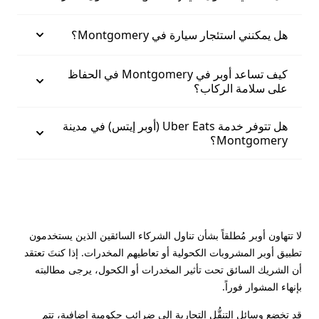
هل يمكنني استئجار سيارة في Montgomery؟
كيف تساعد أوبر في Montgomery في الحفاظ
على سلامة الركاب؟
هل تتوفر خدمة Uber Eats (أوبر إيتس) في مدينة
Montgomery؟
لا تتهاون أوبر مُطلقاً بشأن تناول الشركاء السائقين الذين يستخدمون
تطبيق أوبر المشروبات الكحولية أو تعاطيهم المخدرات. إذا كنتَ تعتقد
أن الشريك السائق تحت تأثير المخدرات أو الكحول، يرجى مطالبته
بإنهاء المشوار فوراً.
قد تخضع وسائل التنقُّل التجارية إلى ضرائب حكومية إضافية، تتم