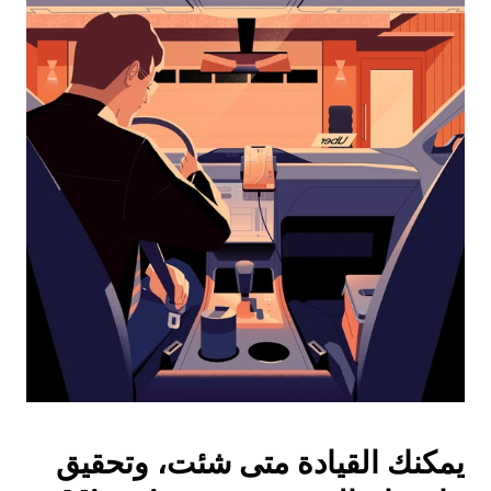
التقويم
واختيار
التاريخ.
اضغط
على
زر
الخروج
لإغلاق
التقويم.
يمكنك القيادة متى شئت، وتحقيق