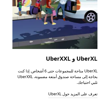
UberXL و UberXXL
الرح
UberXL متاحة للمجموعات حتى 6 أشخاص. إذا كنت
عند دع
بحاجة إلى مساحة صندوق أمتعة مضمونة، UberXXL
الجما
تلبي احتياجك.
التوصي
تعرف على المزيد حول UberXL
تعرّف 