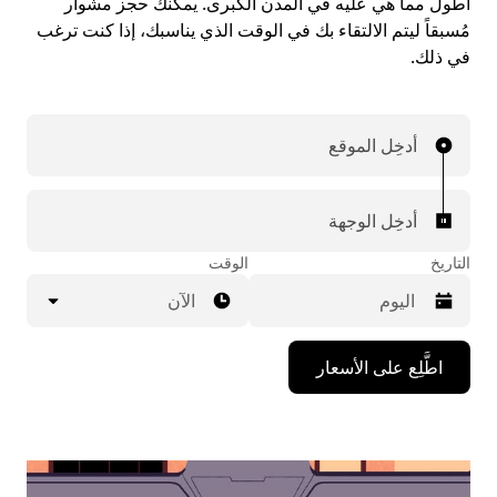
أطول مما هي عليه في المدن الكبرى. يمكنك حجز مشوار
مُسبقاً ليتم الالتقاء بك في الوقت الذي يناسبك، إذا كنت ترغب
في ذلك.
أدخِل الموقع
أدخِل الوجهة
التاريخ
الوقت
الآن
اضغط
اطَّلِع على الأسعار
على
مفتاح
السهم
المتجه
للأسفل
لاستخدام