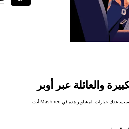
رة والعائلة عبر أوبر
سواء كنت بحاجة إلى مساحة إضافية أو ترتيبات خاصة، ستساعدك خيارات المشاوير هذه في Mashpee أنت