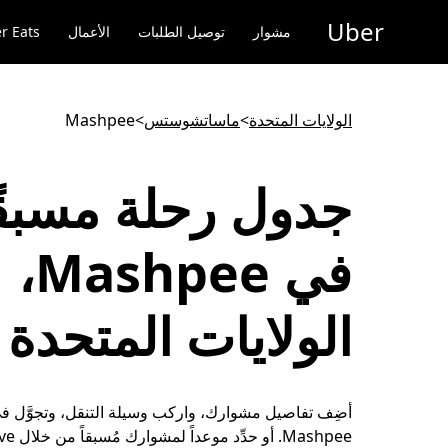
خطٍ
Uber
لوصول
مشوار
توصيل الطلبات
الأعمال
r Eats
لى
لمحتوى
لرئيسي
الولايات المتحدة
>
ماساتشوستس
>
Mashpee
جدول رحلة مسبقً
في Mashpee،
الولايات المتحدة
أضِف تفاصيل مشوارك، واركب وسيلة التنقل، وتجوَّل في
Mashpee. 