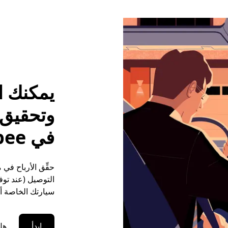
يمكنك ا
وتحقيق م
في Mashpee
التوصيل (عند توفر
سيارتك الخاصة أو
ابدأ
هل