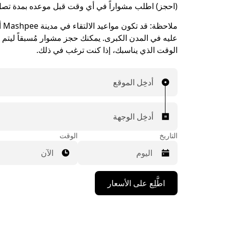
(احجز) اطلب مشواراً في أي وقت قبل موعده بمدة تصل إلى 90 
ملاحظة:
قد ت
عليه في المدن الكبرى. يمكنك حجز مشوار مُسبقاً ليتم ا
الوقت الذي يناسبك، إذا كنت ترغب في ذلك.
أدخِل الموقع
أدخِل الوجهة
التاريخ
الوقت
الآن
اضغط
اطَّلِع على الأسعار
على
مفتاح
السهم
المتجه
للأسفل