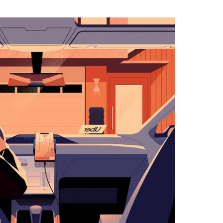
لاستخدام
التقويم
واختيار
التاريخ.
اضغط
على
زر
الخروج
لإغلاق
التقويم.