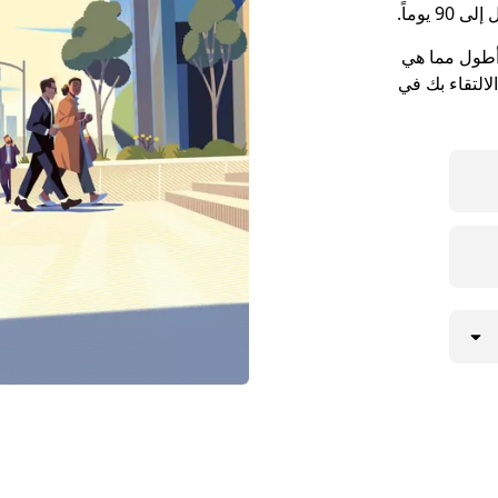
يوماً.
كون مواعيد الالتقاء في مدينة Mashpee أطول مما هي
لالتقاء بك في