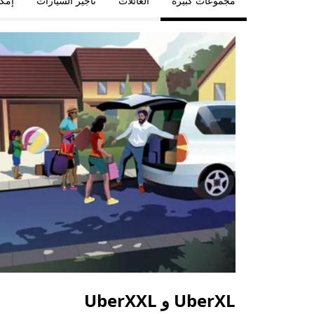
مجموعات كبيرة
العائلات
تأجير السيارات
إمكا
UberXL و UberXXL