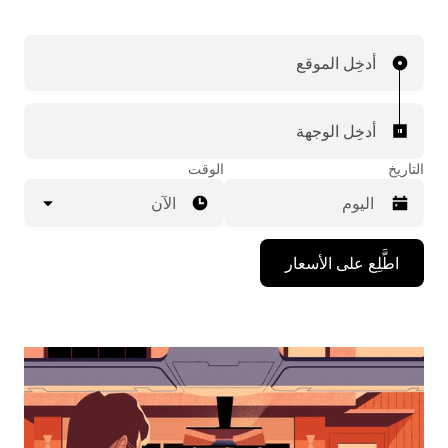
أدخِل الموقع
أدخِل الوجهة
التاريخ
الوقت
الآن
اضغط
اطَّلِع على الأسعار
على
مفتاح
السهم
المتجه
للأسفل
لاستخدام
التقويم
واختيار
التاريخ.
اضغط