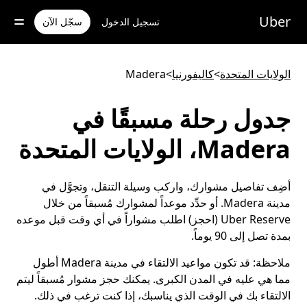
خطٍ
لوصول
Uber
تسجيل الدخول
سجّل الآن
لى
لمحتوى
لرئيسي
الولايات المتحدة
>
كاليفورنيا
>
Madera
جدول رحلة مسبقًا في
Madera، الولايات المتحدة
أضِف تفاصيل مشوارك، واركب وسيلة التنقل، وتجوَّل في
مدينة Madera. أو حدِّد موعداً لمشوارك مُسبقاً من خلال
Uber Reserve (احجز) اطلب مشواراً في أي وقت قبل موعده
بمدة تصل إلى 90 يوماً.
ملاحظة:
قد تكون مواعيد الالتقاء في مدينة Madera أطول
مما هي عليه في المدن الكبرى. يمكنك حجز مشوار مُسبقاً ليتم
الالتقاء بك في الوقت الذي يناسبك، إذا كنت ترغب في ذلك.