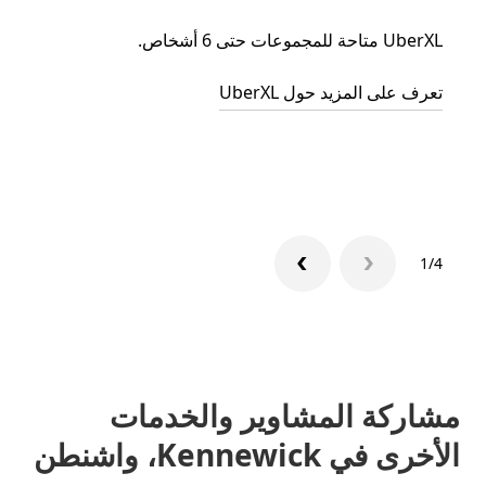
UberXL متاحة للمجموعات حتى 6 أشخاص.
عند دع
الجما
تعرف على المزيد حول UberXL
التوصي
تعرّف 
1/4
مشاركة المشاوير والخدمات
الأخرى في Kennewick، واشنطن