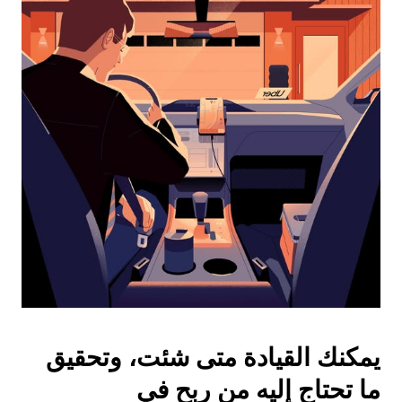
واختيار
التاريخ.
اضغط
على
زر
الخروج
لإغلاق
التقويم.
يمكنك القيادة متى شئت، وتحقيق
ما تحتاج إليه من ربح في