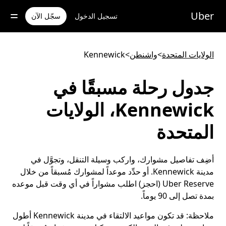
خطٍ
لوصول
Uber
تسجيل الدخول
سجّل الآن
لى
لمحتوى
لرئيسي
الولايات المتحدة
>
واشنطن
>
Kennewick
جدول رحلة مسبقًا في
Kennewick، الولايات
المتحدة
أضِف تفاصيل مشوارك، واركب وسيلة التنقل، وتجوَّل في
مدينة Kennewick. أو حدِّد موعداً لمشوارك مُسبقاً من خلال
Uber Reserve (احجز) اطلب مشواراً في أي وقت قبل موعده
بمدة تصل إلى 90 يوماً.
ملاحظة:
قد تكون مواعيد الالتقاء في مدينة Kennewick أطول