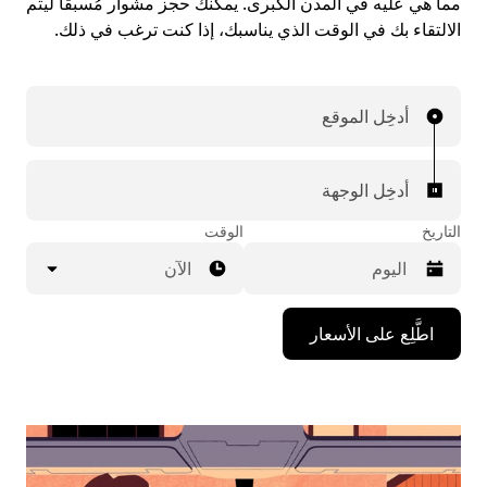
مما هي عليه في المدن الكبرى. يمكنك حجز مشوار مُسبقاً ليتم
الالتقاء بك في الوقت الذي يناسبك، إذا كنت ترغب في ذلك.
أدخِل الموقع
أدخِل الوجهة
التاريخ
الوقت
الآن
اضغط
اطَّلِع على الأسعار
على
مفتاح
السهم
المتجه
للأسفل
لاستخدام
التقويم