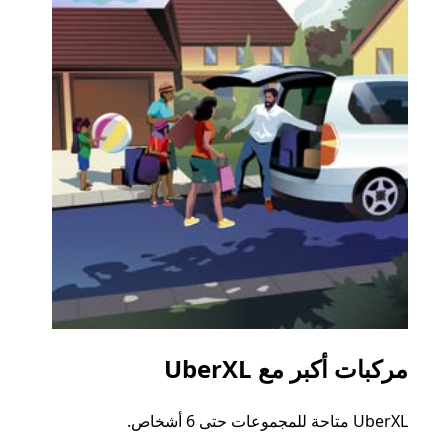
مركبات أكبر مع UberXL
الرح
UberXL متاحة للمجموعات حتى 6 أشخاص.
عند دع
الجما