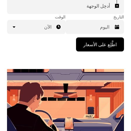
أدخِل الوجهة
التاريخ
الوقت
الآن
اضغط
اطَّلِع على الأسعار
على
مفتاح
السهم
المتجه
للأسفل
لاستخدام
التقويم
واختيار
التاريخ.
اضغط
على
زر
الخروج
لإغلاق
التقويم.