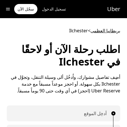
خطٍ
لوصول
Uber
تسجيل الدخول
سجّل الآن
لى
لمحتوى
لرئيسي
بريطانيا العظمى
>
Ilchester
اطلب رحلة الآن أو لاحقًا
في Ilchester
أضِف تفاصيل مشوارك، واُدخُل ألى وسيلة التنقل، وتجوَّل في
Ilchester بكل سهولة. أو احجز موعداً مسبقاً مع خدمة
Uber Reserve (احجز) في أي وقت حتى 90 يوماً مسبقاً.
أدخِل الموقع