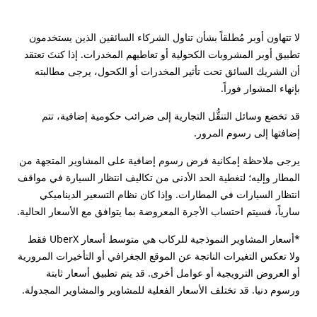
لا تتهاون أوبر مُطلقاً بشأن تناول الشركاء السائقين الذين يستخدمون
تطبيق أوبر المشروبات الكحولية أو تعاطيهم المخدرات. إذا كنتَ تعتقد
أن الشريك السائق تحت تأثير المخدرات أو الكحول، يرجى مطالبته
بإنهاء المشوار فوراً.
قد تخضع وسائل التنقُّل التجارية إلى ضرائب حكومية إضافية، تتم
إضافتها إلى رسوم المرور.
يرجى ملاحظة إمكانية فرض رسوم إضافية على المشاوير المتجهة من
المطار وإليه؛ لتغطية الحد الأدنى من تكاليف انتظار السيارة في مواقف
انتظار السيارات في المطارات. وإذا كان نظام التسعير الديناميكي
سارياً، فسيتم احتساب الأجرة المعروضة بما يتوافق مع الأسعار الحالية.
*أسعار المشاوير النموذجية للركاب هي متوسط أسعار UberX فقط
ولا تعكس التغيرات الناتجة عن الموقع الجغرافي أو التأخيرات المرورية
أو العروض الترويجية أو عوامل أخرى. قد يتم تطبيق أسعار ثابتة
ورسوم دنيا. قد تختلف الأسعار الفعلية للمشاوير والمشاوير المجدولة.