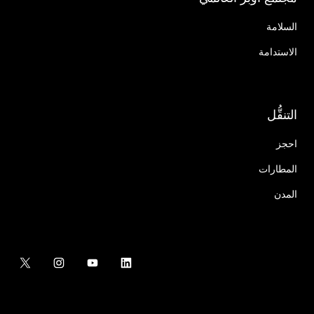
السلامة
الاستدامة
التنقُّل
احجز
المطارات
المدن