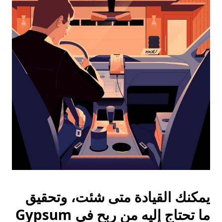
واختيار
التاريخ.
اضغط
على
زر
الخروج
لإغلاق
التقويم.
يمكنك القيادة متى شئت، وتحقيق
ما تحتاج إليه من ربح في Gypsum