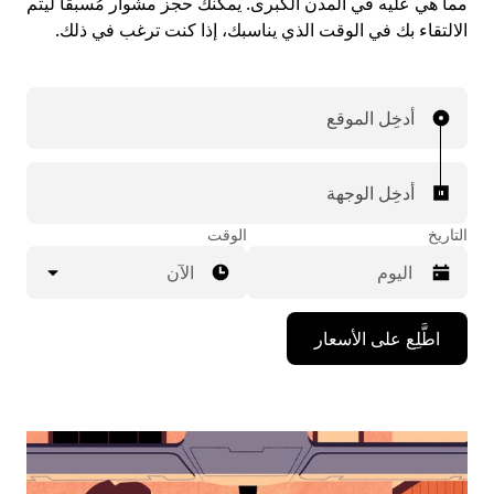
مما هي عليه في المدن الكبرى. يمكنك حجز مشوار مُسبقاً ليتم
الالتقاء بك في الوقت الذي يناسبك، إذا كنت ترغب في ذلك.
أدخِل الموقع
أدخِل الوجهة
التاريخ
الوقت
الآن
اضغط
اطَّلِع على الأسعار
على
مفتاح
السهم
المتجه
للأسفل
لاستخدام
التقويم