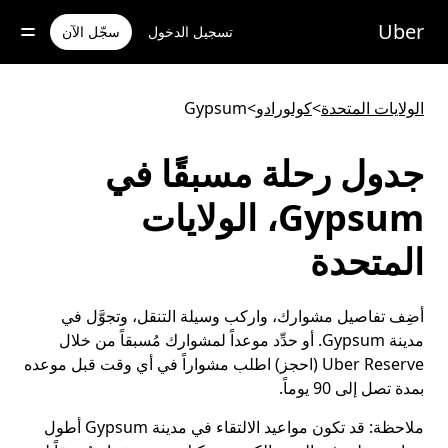
خطٍ
لوصول
Uber
تسجيل الدخول
سجّل الآن
لى
لمحتوى
لرئيسي
الولايات المتحدة
>
كولورادو
>
Gypsum
جدول رحلة مسبقًا في
Gypsum، الولايات
المتحدة
أضِف تفاصيل مشوارك، واركب وسيلة التنقل، وتجوَّل في
مدينة Gypsum. أو حدِّد موعداً لمشوارك مُسبقاً من خلال
Uber Reserve (احجز) اطلب مشواراً في أي وقت قبل موعده
بمدة تصل إلى 90 يوماً.
ملاحظة:
قد تكون مواعيد الالتقاء في مدينة Gypsum أطول