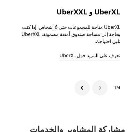
UberXL و UberXXL
الرح
UberXL متاحة للمجموعات حتى 6 أشخاص. إذا كنت
عند دع
بحاجة إلى مساحة صندوق أمتعة مضمونة، UberXXL
الجما
تلبي احتياجك.
التوصي
تعرف على المزيد حول UberXL
تعرّف 
1/4
مشاركة المشاوير والخدمات