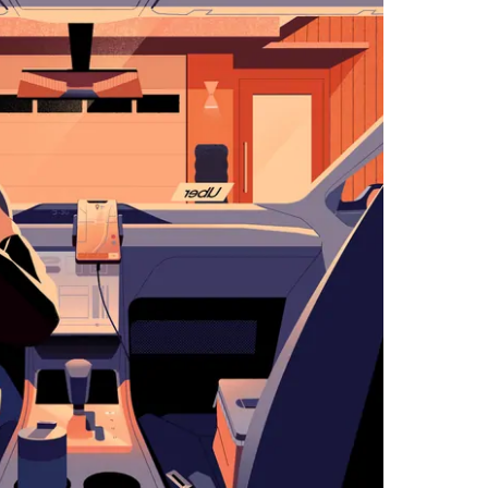
اضغط
على
زر
الخروج
لإغلاق
التقويم.