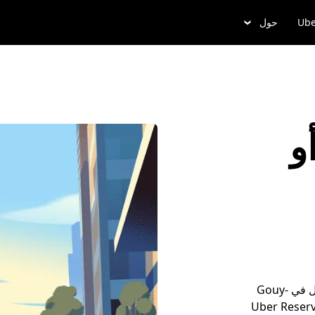
Ube
حول
و
أضِف تفاصيل مشوارك، واُدخُل ألى وسيلة التنقل، وتجوَّل في Gouy-
 بكل سهولة. أو احجز موعداً مسبقاً مع خدمة Uber Reserve