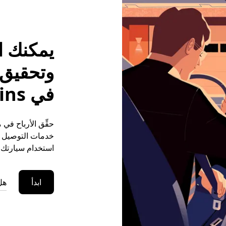
يمكنك ا
وتحقيق م
في Gouy-Servins
خدمات التوصيل (ع
استخدام سيارتك ا
ابدأ
هل