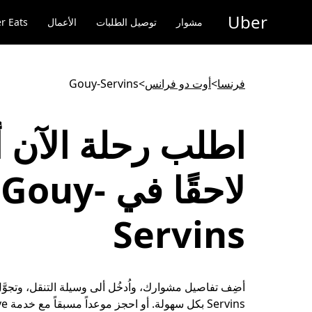
خطٍ
Uber
لوصول
مشوار
توصيل الطلبات
الأعمال
r Eats
لى
لمحتوى
لرئيسي
فرنسا
>
أوت دو فرانس
>
Gouy-Servins
اطلب رحلة الآن أ
لاحقًا في Gouy-
Servins
Servins