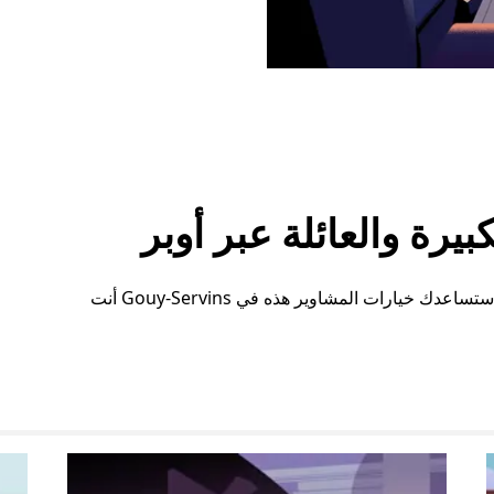
رة والعائلة عبر أوبر
سواء كنت بحاجة إلى مساحة إضافية أو ترتيبات خاصة، ستساعدك خيارات المشاوير هذه في Gouy-Servins أنت