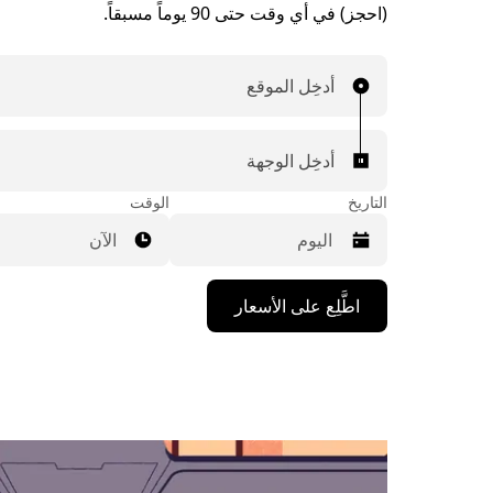
(احجز) في أي وقت حتى 90 يوماً مسبقاً.
أدخِل الموقع
أدخِل الوجهة
التاريخ
الوقت
الآن
اضغط
اطَّلِع على الأسعار
على
مفتاح
السهم
المتجه
للأسفل
لاستخدام
التقويم
واختيار
التاريخ.