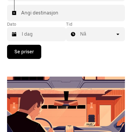
Angi destinasjon
Dato
Tid
Nå
Trykk
Se priser
på
piltast
ned
for
å
åpne
kalenderen
og
velge
en
dato.
Trykk
på
Esc-
knappen