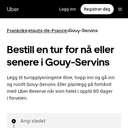
Hopp
til
Uber
Logg inn
Registrer deg
hovedinnholdet
Frankrike
>
Hauts-de-France
>
Gouy-Servins
Bestill en tur for nå eller
senere i Gouy-Servins
Legg til turopplysningene dine, hopp inn og gå inn
og rundt Gouy-Servins. Eller planlegg på forhånd
med Uber Reserve når som helst i opptil 90 dager
i forveien.
Angi stedet