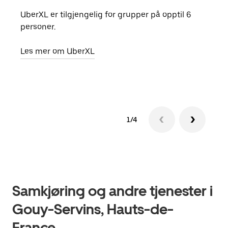
UberXL er tilgjengelig for grupper på opptil 6
Når d
personer.
grup
hent
Les mer om UberXL
Finn
1/4
Samkjøring og andre tjenester i
Gouy-Servins, Hauts-de-
France