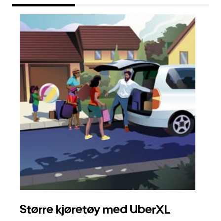
Større kjøretøy med UberXL
Gr