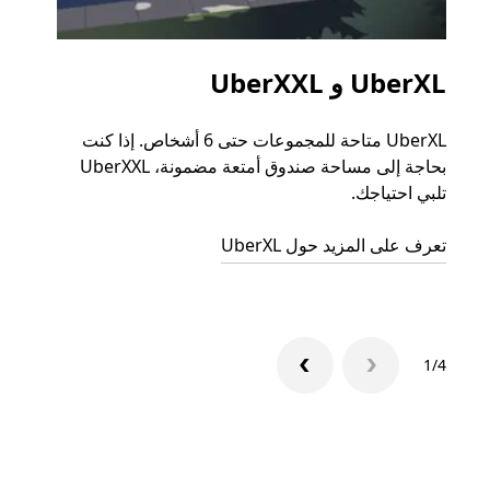
UberXL و UberXXL
الرح
UberXL متاحة للمجموعات حتى 6 أشخاص. إذا كنت
عند دع
بحاجة إلى مساحة صندوق أمتعة مضمونة، UberXXL
الجما
تلبي احتياجك.
التوصي
تعرف على المزيد حول UberXL
تعرّف 
1/4