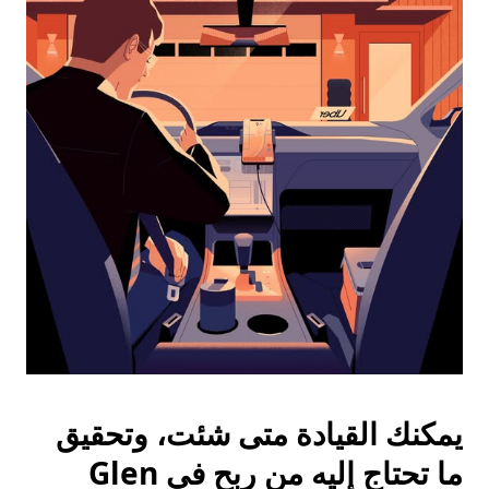
واختيار
التاريخ.
اضغط
على
زر
الخروج
لإغلاق
التقويم.
يمكنك القيادة متى شئت، وتحقيق
ما تحتاج إليه من ربح في Glen