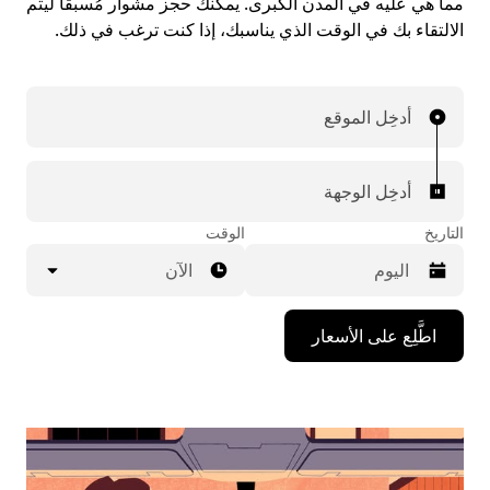
مما هي عليه في المدن الكبرى. يمكنك حجز مشوار مُسبقاً ليتم
الالتقاء بك في الوقت الذي يناسبك، إذا كنت ترغب في ذلك.
أدخِل الموقع
أدخِل الوجهة
التاريخ
الوقت
الآن
اضغط
اطَّلِع على الأسعار
على
مفتاح
السهم
المتجه
للأسفل
لاستخدام
التقويم