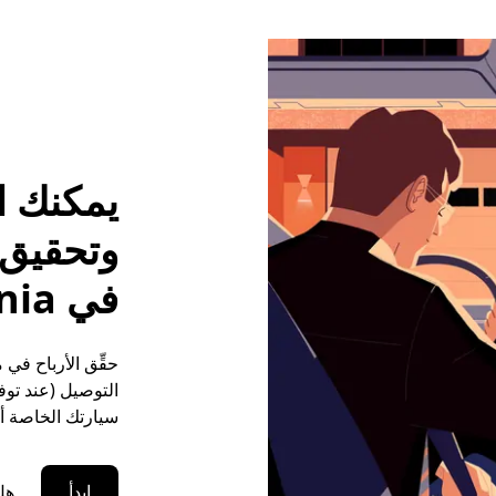
يمكنك ا
وتحقيق م
في Fredonia
التوصيل (عند توفر
سيارتك الخاصة أو
ابدأ
هل