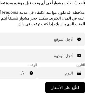
(احجز) اطلب مشواراً في أي وقت قبل موعده بمدة تصل إلى 90 
ملاحظة:
قد تكو
عليه في المدن الكبرى. يمكنك حجز مشوار مُسبقاً ليتم ا
الوقت الذي يناسبك، إذا كنت ترغب في ذلك.
أدخِل الموقع
أدخِل الوجهة
التاريخ
الوقت
الآن
اضغط
اطَّلِع على الأسعار
على
مفتاح
السهم
المتجه
للأسفل