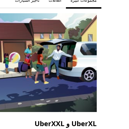
مجموعات كبيرة
العائلات
تأجير السيارات
UberXL و UberXXL