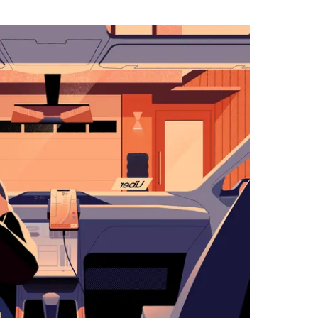
لاستخدام
التقويم
واختيار
التاريخ.
اضغط
على
زر
الخروج
لإغلاق
التقويم.