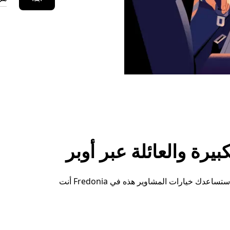
رة والعائلة عبر أوبر
سواء كنت بحاجة إلى مساحة إضافية أو ترتيبات خاصة، ستساعدك خيارات المشاوير هذه في Fredonia أنت