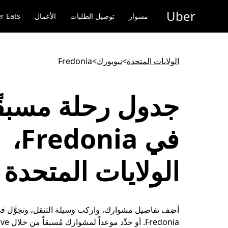
خطٍ
Uber
لوصول
مشوار
توصيل الطلبات
الأعمال
r Eats
لى
لمحتوى
لرئيسي
الولايات المتحدة
>
نيويورك
>
Fredonia
جدول رحلة مسبقً
في Fredonia،
الولايات المتحدة
أضِف تفاصيل مشوارك، واركب وسيلة التنقل، وتجوَّل في
Fredonia. أ