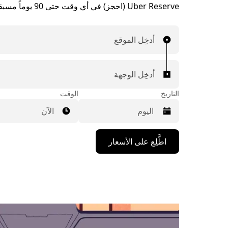
Uber Reserve (احجز) في أي وقت حتى 90 يوماً مسبقاً.
أدخِل الموقع
أدخِل الوجهة
التاريخ
الوقت
الآن
اضغط
اطَّلِع على الأسعار
على
مفتاح
السهم
المتجه
للأسفل
لاستخدام
التقويم
واختيار
التاريخ.