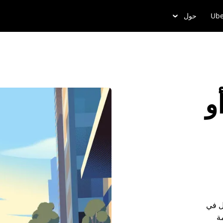
Ube
حول
و
ل في
مة