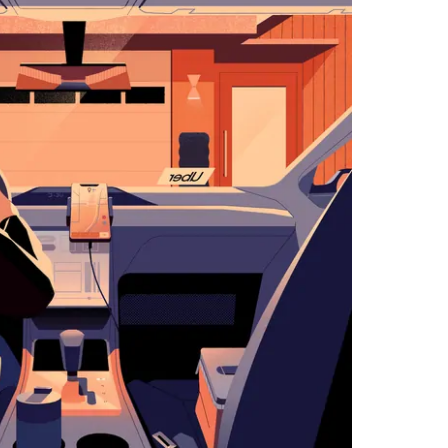
اضغط
على
زر
الخروج
لإغلاق
التقويم.