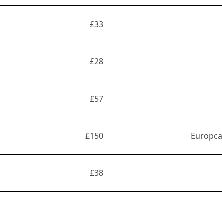
£33
£28
£57
£150
Europcar
£38