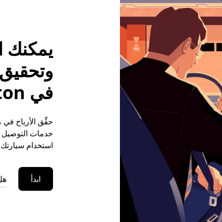
يمكنك ا
وتحقيق م
في Didmarton
خدمات التوصيل (ع
استخدام سيارتك ا
ابدأ
هل