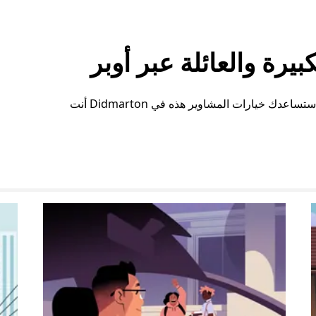
رة والعائلة عبر أوبر
سواء كنت بحاجة إلى مساحة إضافية أو ترتيبات خاصة، ستساعدك خيارات المشاوير هذه في Didmarton أنت