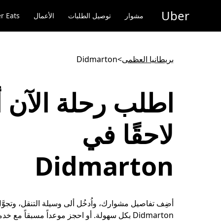
خطٍ
Uber
لوصول
مشوار
توصيل الطلبات
الأعمال
r Eats
لى
لمحتوى
لرئيسي
بريطانيا العظمى
>
Didmarton
اطلب رحلة الآن أ
لاحقًا في
Didmarton
أضِف تفاصيل مشوارك، واُدخُل ألى وسيلة التنقل، وتجوَّ
Didmarton بكل سهولة. أو احجز موعداً مسبقاً مع خد