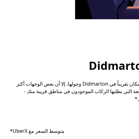
رغم أنه يمكن للمسافرين طلب مشوار مع أوبر إلى أي مكان تقريباً في Didmarton وحولها، إلا أن بعض الوجهات أكثر
ة التي يطلبها الركاب الموجودون في مناطق قريبة منك -
*
متوسط السعر مع UberX*