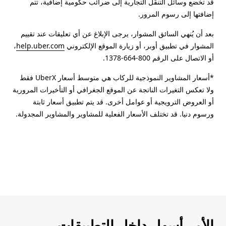
قد تخضع وسائل التنقُّل التجارية إلى ضرائب حكومية إضافية، تتم
إضافتها إلى رسوم المرور.
بعد أن يُنهي السائق المشوار، يرجى الإبلاغ عن أي تعليقات عند تقييم
المشوار في تطبيق أوبر، أو زيارة الموقع الإلكتروني
help.uber.com
،
أو الاتصال على الرقم 800-664-1378.
*أسعار المشاوير النموذجية للركاب هي متوسط أسعار UberX فقط
ولا تعكس التغيرات الناتجة عن الموقع الجغرافي أو التأخيرات المرورية
أو العروض الترويجية أو عوامل أخرى. قد يتم تطبيق أسعار ثابتة
ورسوم دنيا. قد تختلف الأسعار الفعلية للمشاوير والمشاوير المجدولة.
الأمر أسهل داخل التطبيقات