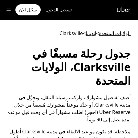
خطٍ
لوصول
Uber
تسجيل الدخول
سجّل الآن
لى
لمحتوى
لرئيسي
الولايات المتحدة
>
إنديانا
>
Clarksville
جدول رحلة مسبقًا في
Clarksville، الولايات
المتحدة
أضِف تفاصيل مشوارك، واركب وسيلة التنقل، وتجوَّل في
مدينة Clarksville. أو حدِّد موعداً لمشوارك مُسبقاً من خلال
Uber Reserve (احجز) اطلب مشواراً في أي وقت قبل موعده
بمدة تصل إلى 90 يوماً.
ملاحظة:
قد تكون مواعيد الالتقاء في مدينة Clarksville أطول