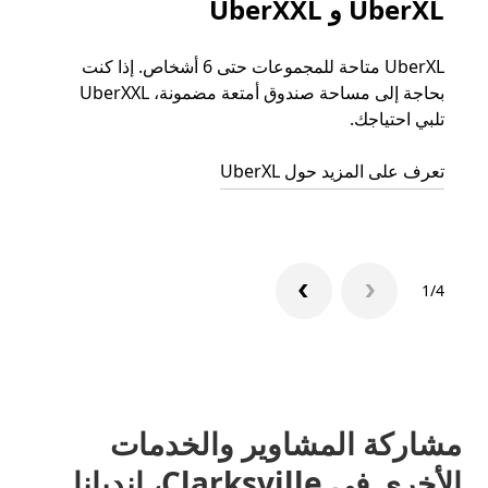
UberXL و UberXXL
الرح
UberXL متاحة للمجموعات حتى 6 أشخاص. إذا كنت
عند دع
بحاجة إلى مساحة صندوق أمتعة مضمونة، UberXXL
الجما
تلبي احتياجك.
التوصي
تعرف على المزيد حول UberXL
تعرّف 
1/4
مشاركة المشاوير والخدمات
الأخرى في Clarksville، إنديانا