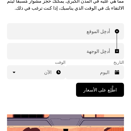
مما هي عليه في المدن الكبرى. يمكنك حجز مشوار مُسبقاً ليتم
الالتقاء بك في الوقت الذي يناسبك، إذا كنت ترغب في ذلك.
أدخِل الموقع
أدخِل الوجهة
التاريخ
الوقت
الآن
اضغط
اطَّلِع على الأسعار
على
مفتاح
السهم
المتجه
للأسفل
لاستخدام
التقويم