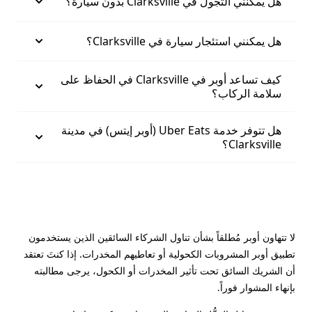
هل يمكنني التجول في Clarksville بدون سيارة؟
هل يمكنني استئجار سيارة في Clarksville؟
كيف تساعد أوبر في Clarksville في الحفاظ على
سلامة الركاب؟
هل تتوفر خدمة Uber Eats (أوبر إيتس) في مدينة
Clarksville؟
لا تتهاون أوبر مُطلقاً بشأن تناول الشركاء السائقين الذين يستخدمون
تطبيق أوبر المشروبات الكحولية أو تعاطيهم المخدرات. إذا كنتَ تعتقد
أن الشريك السائق تحت تأثير المخدرات أو الكحول، يرجى مطالبته
بإنهاء المشوار فوراً.