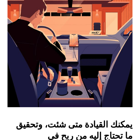
واختيار
التاريخ.
اضغط
على
زر
الخروج
لإغلاق
التقويم.
يمكنك القيادة متى شئت، وتحقيق
ما تحتاج إليه من ربح في