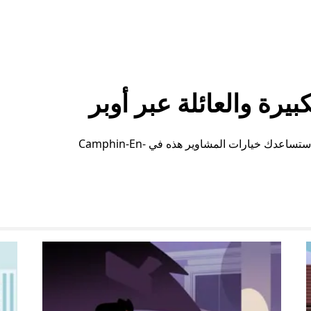
رة والعائلة عبر أوبر
سواء كنت بحاجة إلى مساحة إضافية أو ترتيبات خاصة، ستساعدك خيارات المشاوير هذه في Camphin-En-