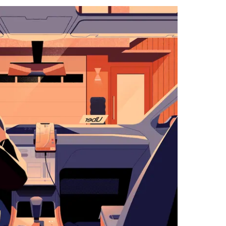
التقويم
واختيار
التاريخ.
اضغط
على
زر
الخروج
لإغلاق
التقويم.