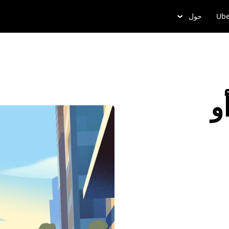
Ube
حول
و