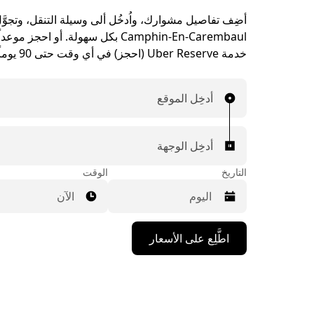
أضِف تفاصيل مشوارك، واُدخُل ألى وسيلة التنقل، وتجوَّ
Camphin-En-Carembaul بكل سهولة. أو احجز 
خدمة Uber Reserve (احجز) في أي وقت حتى 90 يوماً مسبقاً.
أدخِل الموقع
أدخِل الوجهة
التاريخ
الوقت
الآن
اضغط
اطَّلِع على الأسعار
على
مفتاح
السهم
المتجه
للأسفل
لاستخدام