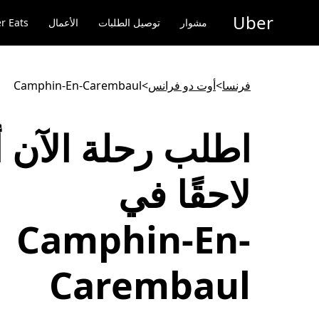
خطٍ
Uber
لوصول
مشوار
توصيل الطلبات
الأعمال
r Eats
لى
لمحتوى
لرئيسي
فرنسا
>
أوت دو فرانس
>
Camphin-En-Carembaul
اطلب رحلة الآن أ
لاحقًا في
Camphin-En-
Carembaul