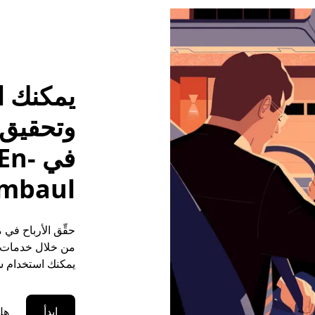
يمكنك ا
وتحقيق م
في n
mbaul
من خلال خدمات ال
يمكنك استخدام سي
ابدأ
هل