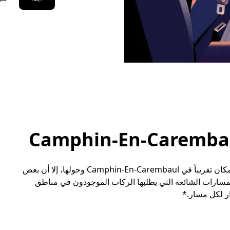
رغم أنه يمكن للمسافرين طلب مشوار مع أوبر إلى أي مكان تقريباً في Camphin-En-Carembaul وحولها، إلا أن بعض
مسارات الشائعة التي يطلبها الركاب الموجودون في مناطق
ر لكل مسار.*