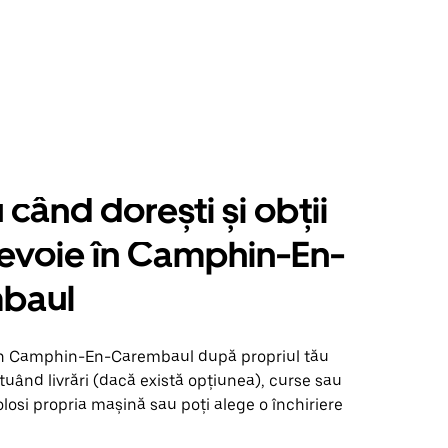
când dorești și obții
nevoie în Camphin-En-
baul
în Camphin-En-Carembaul după propriul tău
uând livrări (dacă există opțiunea), curse sau
olosi propria mașină sau poți alege o închiriere