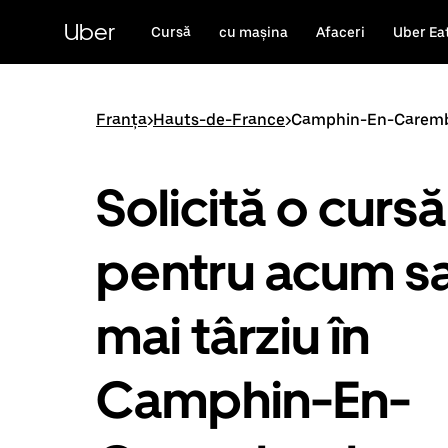
Accesează
direct
Uber
Cursă
cu mașina
Afaceri
Uber Ea
conținutul
principal
Franța
>
Hauts-de-France
>
Camphin-En-Carem
Solicită o cursă
pentru acum s
mai târziu în
Camphin-En-