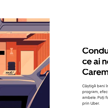
Condu 
ce ai 
Carem
Câștigă bani 
program, efect
ambele. Poți f
prin Uber.