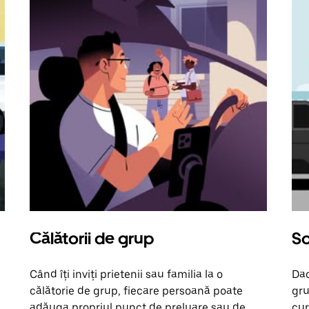
Călătorii de grup
So
Când îți inviți prietenii sau familia la o
Dac
călătorie de grup, fiecare persoană poate
gru
adăuga propriul punct de preluare sau de
cur