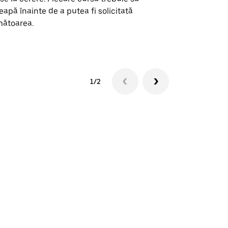
eapă înainte de a putea fi solicitată
ătoarea.
Vezi disponib
1/2