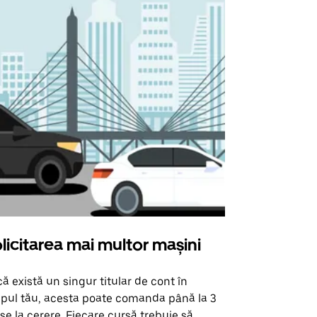
licitarea mai multor mașini
Uber Shu
ă există un singur titular de cont în
Opțiunea noa
pul tău, acesta poate comanda până la 3
pentru anumi
se la cerere. Fiecare cursă trebuie să
locații de 