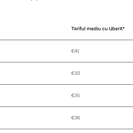
Tariful mediu cu UberX*
€41
€30
€35
€36