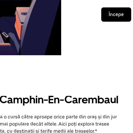
Începe
în Camphin-En-Carembaul
 o cursă către aproape orice parte din oraș și din jur
i populare decât altele. Aici poți explora trasee
, cu destinații și tarife medii ale traseelor.*