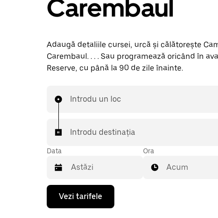
Carembaul
Adaugă detaliile cursei, urcă și călătorește C
Carembaul. . . . Sau programează oricând în av
Reserve, cu până la 90 de zile înainte.
Introdu un loc
Introdu destinația
Data
Ora
Acum
Pentru
Vezi tarifele
a
deschide
calendarul