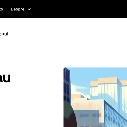
ts
Despre
baul
au