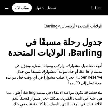
خطٍ
لوصول
Uber
تسجيل الدخول
سجّل الآن
لى
لمحتوى
لرئيسي
الولايات المتحدة
>
أركنساس
>
Barling
جدول رحلة مسبقًا في
Barling، الولايات المتحدة
أضِف تفاصيل مشوارك، واركب وسيلة التنقل، وتجوَّل في
مدينة Barling. أو حدِّد موعداً لمشوارك مُسبقاً من خلال
Uber Reserve (احجز) اطلب مشواراً في أي وقت قبل موعده
بمدة تصل إلى 90 يوماً.
ملاحظة:
قد تكون مواعيد الالتقاء في مدينة Barling أطول مما
هي عليه في المدن الكبرى. يمكنك حجز مشوار مُسبقاً ليتم
الالتقاء بك في الوقت الذي يناسبك، إذا كنت ترغب في ذلك.