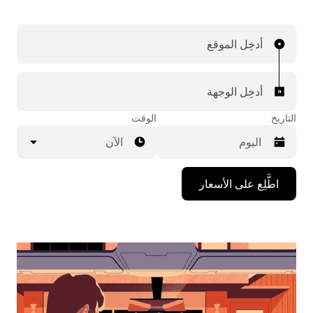
أدخِل الموقع
أدخِل الوجهة
التاريخ
الوقت
الآن
اضغط
اطَّلِع على الأسعار
على
مفتاح
السهم
المتجه
للأسفل
لاستخدام
التقويم
واختيار
التاريخ.
اضغط