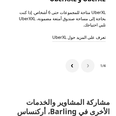
UberXL متاحة للمجموعات حتى 6 أشخاص. إذا كنت
عند دع
بحاجة إلى مساحة صندوق أمتعة مضمونة، UberXXL
الجما
تلبي احتياجك.
التوصي
تعرف على المزيد حول UberXL
تعرّف 
1/4
مشاركة المشاوير والخدمات
الأخرى في Barling، أركنساس