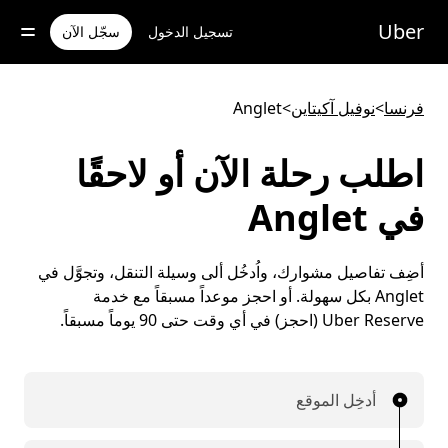
خطٍ
لوصول
Uber
تسجيل الدخول
سجّل الآن
لى
لمحتوى
لرئيسي
فرنسا
>
نوفيل آكيتاين
>
Anglet
اطلب رحلة الآن أو لاحقًا
في Anglet
أضِف تفاصيل مشوارك، واُدخُل ألى وسيلة التنقل، وتجوَّل في
Anglet بكل سهولة. أو احجز موعداً مسبقاً مع خدمة
Uber Reserve (احجز) في أي وقت حتى 90 يوماً مسبقاً.
أدخِل الموقع