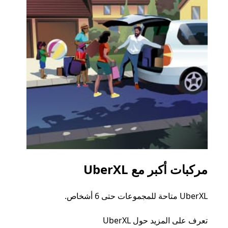
مركبات أكبر مع UberXL
الرح
UberXL متاحة للمجموعات حتى 6 أشخاص.
عند دع
الجما
تعرف على المزيد حول UberXL
التوصي