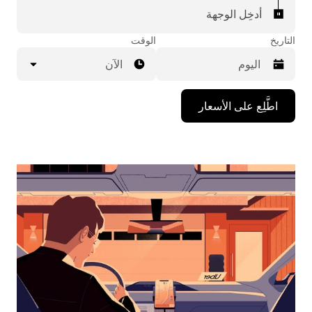
أدخِل الوجهة
التاريخ
الوقت
الآن
اضغط
اطَّلِع على الأسعار
على
مفتاح
السهم
المتجه
للأسفل
لاستخدام
التقويم
واختيار
التاريخ.
اضغط
على
زر
الخروج
لإغلاق
التقويم.