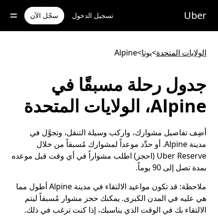
خطٍ
لوصول
Uber
تسجيل الدخول
سجّل الآن
لى
لمحتوى
لرئيسي
الولايات المتحدة
>
يوتا
>
Alpine
جدول رحلة مسبقًا في
Alpine، الولايات المتحدة
أضِف تفاصيل مشوارك، واركب وسيلة التنقل، وتجوَّل في
مدينة Alpine. أو حدِّد موعداً لمشوارك مُسبقاً من خلال
Uber Reserve (احجز) اطلب مشواراً في أي وقت قبل موعده
بمدة تصل إلى 90 يوماً.
ملاحظة:
قد تكون مواعيد الالتقاء في مدينة Alpine أطول مما
هي عليه في المدن الكبرى. يمكنك حجز مشوار مُسبقاً ليتم
الالتقاء بك في الوقت الذي يناسبك، إذا كنت ترغب في ذلك.