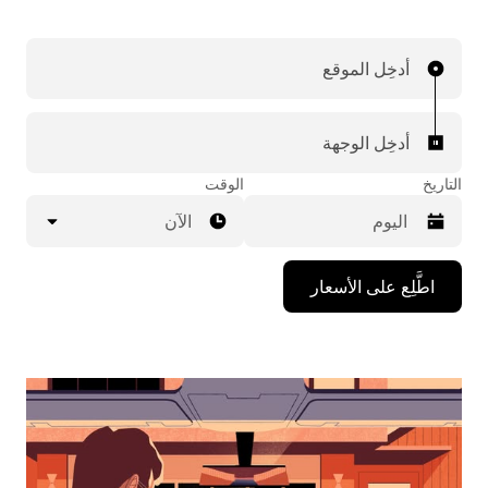
أدخِل الموقع
أدخِل الوجهة
التاريخ
الوقت
الآن
اضغط
اطَّلِع على الأسعار
على
مفتاح
السهم
المتجه
للأسفل
لاستخدام
التقويم
واختيار
التاريخ.
اضغط