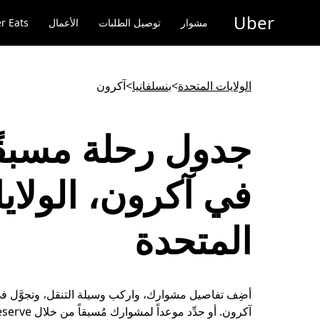
خطٍ
Uber
لوصول
مشوار
توصيل الطلبات
الأعمال
r Eats
لى
لمحتوى
لرئيسي
الولايات المتحدة
>
بنسلفانيا
>
آكرون
جدول رحلة مسبقً
في آكرون، الولاي
المتحدة
أضِف تفاصيل مشوارك، واركب وسيلة التنقل، وتجوَّل في
آكرون. أو حدِّد موعداً لمش