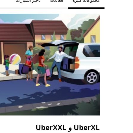
مجموعات كبيرة
العائلات
تأجير السيارات
UberXL و UberXXL