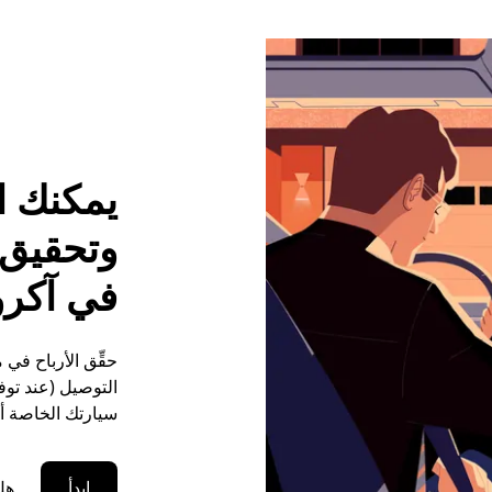
يمكنك ا
وتحقيق م
في آكر
حقِّق الأرباح في
التوصيل (عند توفر
سيارتك الخاصة أو
ابدأ
هل