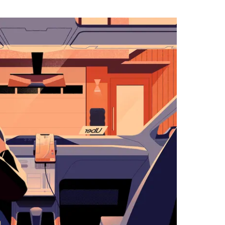
لاستخدام
التقويم
واختيار
التاريخ.
اضغط
على
زر
الخروج
لإغلاق
التقويم.