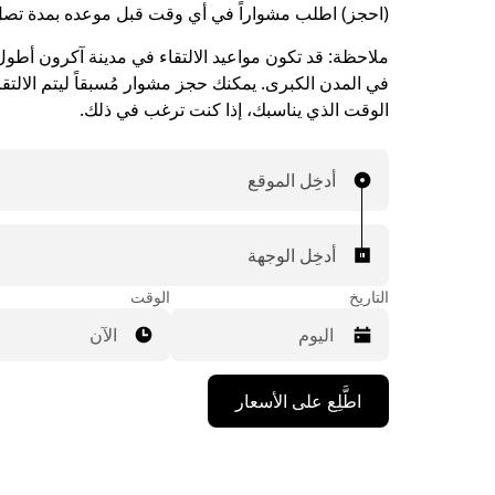
(احجز) اطلب مشواراً في أي وقت قبل موعده بمدة تصل إلى 90 
ملاحظة:
قد تكون مواعيد الالتقاء في مدينة آكرون أطول
في المدن الكبرى. يمكنك حجز مشوار مُسبقاً ليتم الالتق
الوقت الذي يناسبك، إذا كنت ترغب في ذلك.
أدخِل الموقع
أدخِل الوجهة
التاريخ
الوقت
الآن
اضغط
اطَّلِع على الأسعار
على
مفتاح
السهم
المتجه
للأسفل