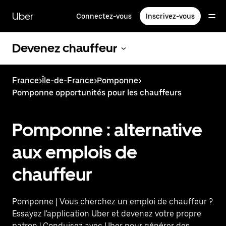
Passer
au
Uber
Connectez-vous
Inscrivez-vous
contenu
principal
Devenez chauffeur
France
>
Île-de-France
>
Pomponne
>
Pomponne opportunités pour les chauffeurs
Pomponne : alternative
aux emplois de
chauffeur
Pomponne | Vous cherchez un emploi de chauffeur ?
Essayez l'application Uber et devenez votre propre
patron ! Conduisez avec Uber pour générer des