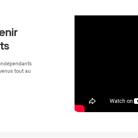
enir
ts
 indépendants
venus tout au