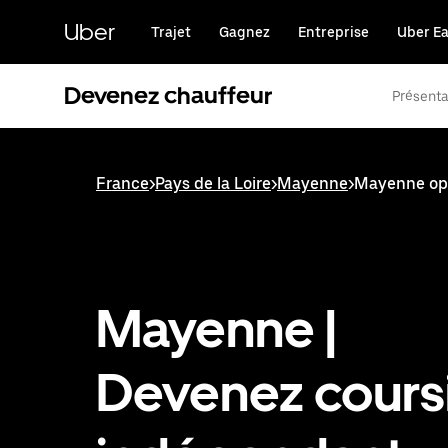
Passer
au
Uber
Trajet
Gagnez
Entreprise
Uber Ea
contenu
principal
Devenez chauffeur
Présenta
France
>
Pays de la Loire
>
Mayenne
>
Mayenne opp
Mayenne |
Devenez cours