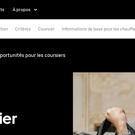
ts
À propos
tion
Critères
Coursier
Informations de base pour les chauff
ortunités pour les coursiers
ier