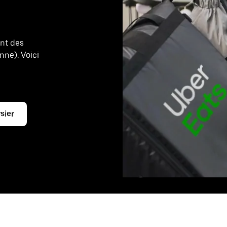
ant des
nne). Voici
e
sier