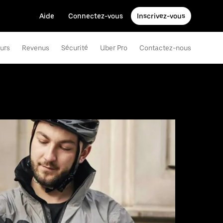
Aide
Connectez-vous
Inscrivez-vous
eurs
Revenus
Sécurité
Uber Pro
Contactez-nous