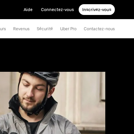
Aide
Connectez-vous
Inscrivez-vous
eurs
Revenus
Sécurité
Uber Pro
Contactez-nous