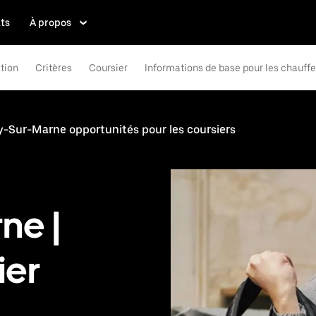
ts
À propos
tion
Critères
Coursier
Informations de base pour les chauff
-Sur-Marne opportunités pour les coursiers
ne |
ier