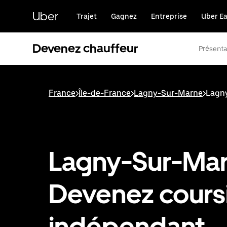
Passer
au
Uber
Trajet
Gagnez
Entreprise
Uber Ea
contenu
principal
Devenez chauffeur
Présenta
France
>
Île-de-France
>
Lagny-Sur-Marne
>
Lagny
Lagny-Sur-Mar
Devenez cours
indépendant