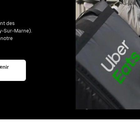
ant des
ny-Sur-Marne).
 notre
enir